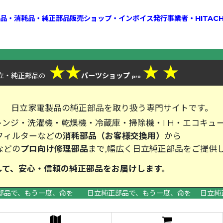
換部品・消耗品・純正部品販売ショップ・インボイス発行事業者・HITAC
★
★
★
★
立・純正部品
パーツショップ
の
pro
、
日立家電製品の純正部品を取り扱う専門サイトです。
ンジ・洗濯機・乾燥機・冷蔵庫・掃除機・I H・エコキュ
フィルターなどの
消耗部品（お客様交換用）
から
などの
プロ向け修理部品
まで,幅広く日立純正部品をご提供
して、安心・信頼の純正部品をお届
部品で、もう一度、命を 日立純正部品で、もう一度、命を 日立純
>