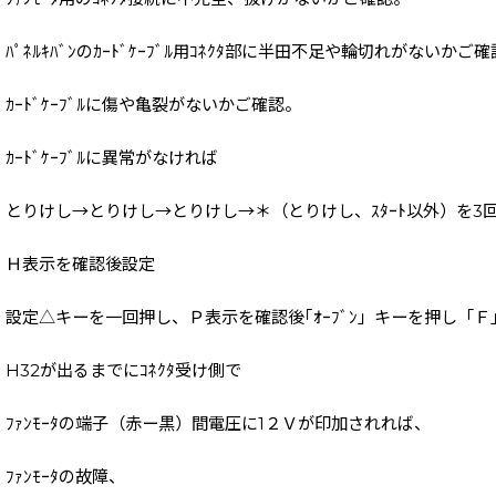
ﾊﾟﾈﾙｷﾊﾞﾝのｶｰﾄﾞｹｰﾌﾞﾙ用ｺﾈｸﾀ部に半田不足や輪切れがないかご
ｶｰﾄﾞｹｰﾌﾞﾙに傷や亀裂がないかご確認。
ｶｰﾄﾞｹｰﾌﾞﾙに異常がなければ
とりけし→とりけし→とりけし→＊（とりけし、ｽﾀｰﾄ以外）を3
Ｈ表示を確認後設定
設定△キーを一回押し、Ｐ表示を確認後｢ｵｰﾌﾞﾝ」キーを押し「
H32が出るまでにｺﾈｸﾀ受け側で
ﾌｧﾝﾓｰﾀの端子（赤ー黒）間電圧に1２Ｖが印加されれば、
ﾌｧﾝﾓｰﾀの故障、