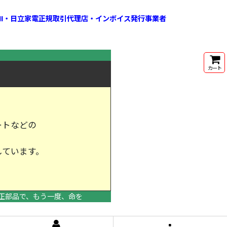
HI・日立家電正規取引代理店・インボイス発行事業者
カート
ートなどの
しています。
けします。
正部品で、もう一度、命を