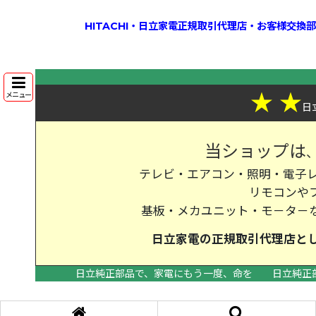
HITACHI・日立家電正規取引代理店・お客様交
★
★
メニュー
日
当ショップは
テレビ・エアコン・照明・電子レ
リモコンや
基板・メカユニット・モ－タ－
日立家電の
正規取引代理店
と
日立純正部品で、家電にもう一度、命を
日立純正