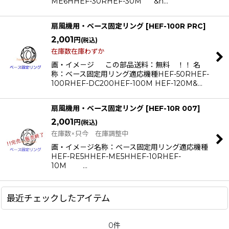
ME6HHEF-30RHEF-30M &n…
絞り込む
扇風機用・ベース固定リング
[
HEF-100R PRC
]
2,001
円
(税込)
在庫数在庫わずか
画・イメ－ジ この部品送料：無料 ！！ 名
称：ベース固定用リング適応機種HEF-50RHEF-
100RHEF-DC200HEF-100M HEF-120M&…
扇風機用・ベース固定リング
[
HEF-10R 007
]
2,001
円
(税込)
在庫数×只今 在庫調整中
画・イメ－ジ名称：ベース固定用リング適応機種
HEF-RE5HHEF-ME5HHEF-10RHEF-
10M …
最近チェックしたアイテム
0件