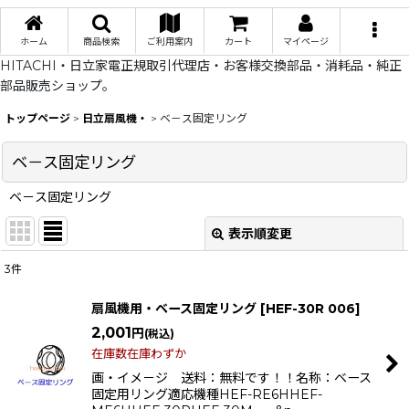
ホーム
商品検索
ご利用案内
カート
マイページ
HITACHI・日立家電正規取引代理店・お客様交換部品・消耗品・純正
部品販売ショップ。
トップページ
>
日立扇風機・
>
ベ－ス固定リング
ベ－ス固定リング
ベ－ス固定リング
表示順変更
閉じる
3
件
表示数
:
扇風機用・ベース固定リング
[
HEF-30R 006
]
在庫あり
2,001
円
(税込)
在庫数在庫わずか
並び順
:
画・イメ－ジ 送料：無料です！！名称：ベース
固定用リング適応機種HEF-RE6HHEF-