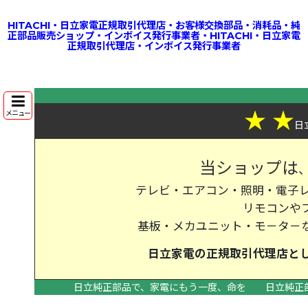
HITACHI・日立家電正規取引代理店・お客様交換部品・消耗品・純
正部品販売ショップ・インボイス発行事業者・HITACHI・日立家電
正規取引代理店・インボイス発行事業者
★
★
メニュー
日
当ショップは
テレビ・エアコン・照明・電子レ
リモコンや
基板・メカユニット・モ－タ－
日立家電の
正規取引代理店
と
日立純正部品で、家電にもう一度、命を
日立純正
>