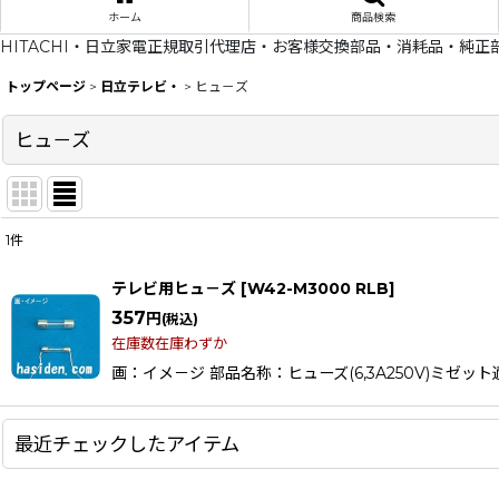
ホーム
商品検索
HITACHI・日立家電正規取引代理店・お客様交換部品・消耗品・純正
トップページ
>
日立テレビ・
>
ヒュ－ズ
ヒュ－ズ
1
件
表示数
:
テレビ用ヒュ－ズ
[
W42-M3000 RLB
]
在庫あり
357
円
(税込)
在庫数在庫わずか
並び順
:
画：イメ－ジ 部品名称：ヒューズ(6,3A250V)ミゼッ
最近チェックしたアイテム