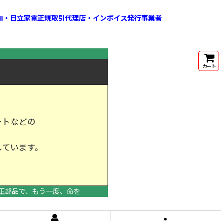
HI・日立家電正規取引代理店・インボイス発行事業者
カート
ートなどの
しています。
けします。
正部品で、もう一度、命を