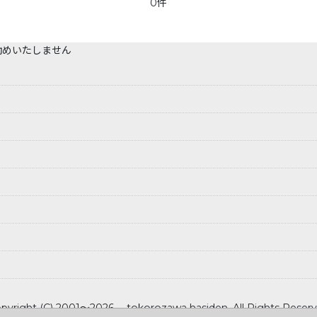
0件
勧めいたしません
pyright (C) 2001～2026 tokorozawa hasiden .All Rights Reser