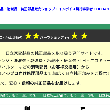
換部品・消耗品・純正部品販売ショップ・インボイス発行事業者・HITAC
★
★
★
★
立・純正部品
パーツショップ
の
pro
、
日立家電製品の純正部品を取り扱う専門サイトです。
ンジ・洗濯機・乾燥機・冷蔵庫・掃除機・I H・エコキュ
フィルターなどの
消耗部品（お客様交換用）
から
などの
プロ向け修理部品
まで,幅広く日立純正部品をご提供
して、安心・信頼の純正部品をお届
部品で、もう一度、命を 日立純正部品で、もう一度、命を 日立純
>