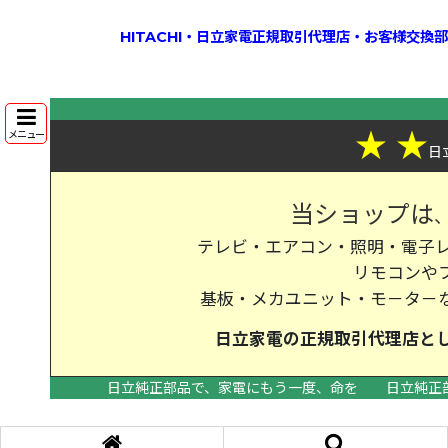
HITACHI・日立家電正規取引代理店・お客様交
★
★
メニュー
日
当ショップは
テレビ・エアコン・照明・電子レ
リモコンや
基板・メカユニット・モ－タ－
日立家電の
正規取引代理店
と
日立純正部品で、家電にもう一度、命を
日立純正