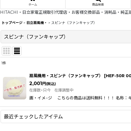
ホーム
商品検索
HITACHI・日立家電正規取引代理店・お客様交換部品・消耗品・純正
トップページ
>
日立扇風機・
>
スピンナ（ファンキャップ）
スピンナ（ファンキャップ）
1
件
表示数
:
扇風機用・スピンナ（ファンキャップ）
[
HEF-50R 0
在庫あり
2,001
円
(税込)
在庫数×只今 在庫調整中
並び順
:
画・イメ−ジ こちらの商品は送料無料！！！ 名称：キヤツプ(
最近チェックしたアイテム