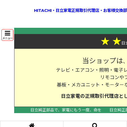
HITACHI・日立家電正規取引代理店・お客様交
★
★
メニュー
日
当ショップは
テレビ・エアコン・照明・電子レ
リモコンや
基板・メカユニット・モ－タ－
日立家電の
正規取引代理店
と
日立純正部品で、家電にもう一度、命を
日立純正