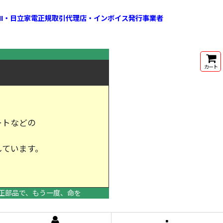
HI・日立家電正規取引代理店・インボイス発行事業者
カート
ートなどの
しています。
けします。
正部品で、もう一度、命を