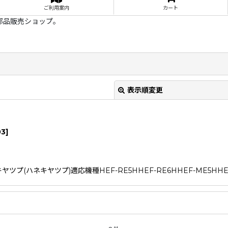
ご利用案内
カート
部品販売ショップ。
表示順変更
03
]
ハネキヤツプ)適応機種HEF-RE5HHEF-RE6HHEF-ME5HHEF-
絞り込む