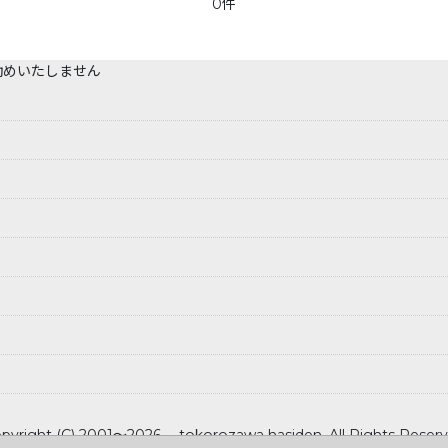
0件
勧めいたしません
pyright (C) 2001～2026 tokorozawa hasiden .All Rights Reser