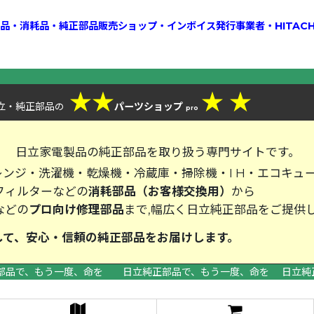
換部品・消耗品・純正部品販売ショップ・インボイス発行事業者・HITAC
★
★
★
★
立・純正部品
パーツショップ
の
pro
、
日立家電製品の純正部品を取り扱う専門サイトです。
ンジ・洗濯機・乾燥機・冷蔵庫・掃除機・I H・エコキュ
フィルターなどの
消耗部品（お客様交換用）
から
などの
プロ向け修理部品
まで,幅広く日立純正部品をご提供
して、安心・信頼の純正部品をお届
部品で、もう一度、命を 日立純正部品で、もう一度、命を 日立純
>