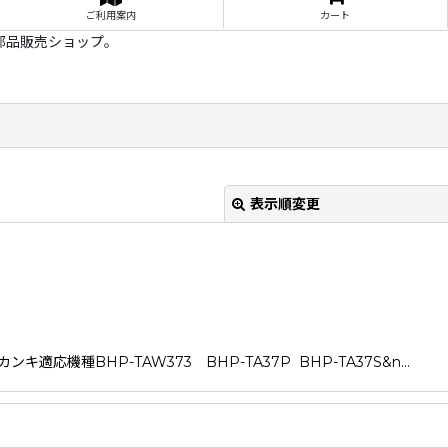
ご利用案内
カート
部品販売ショップ。
表示順変更
機種BHP-TAW373 BHP-TA37P BHP-TA37S&n…
絞り込む