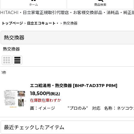
ホーム
商品検索
HITACHI・日立家電正規取引代理店・お客様交換部品・消耗品・純正
トップページ
>
日立エコキュート・
>
熱交換器
熱交換器
熱交換器
1
件
表示数
:
エコ給湯用・熱交換器
[
BHP-TAD37P PRM
]
在庫あり
18,500
円
(税込)
在庫数在庫わずか
並び順
:
画：イメ－ジ ”プロのみ” 対応 名称：ネツコウカンキ適応
最近チェックしたアイテム