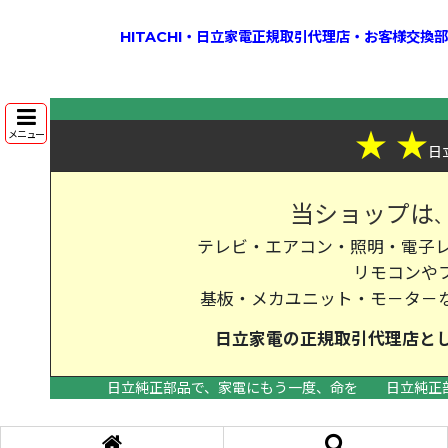
HITACHI・日立家電正規取引代理店・お客様交
★
★
メニュー
日
当ショップは
テレビ・エアコン・照明・電子レ
リモコンや
基板・メカユニット・モ－タ－
日立家電の
正規取引代理店
と
日立純正部品で、家電にもう一度、命を
日立純正