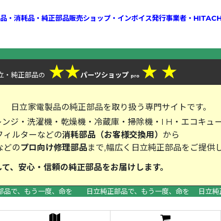
換部品・消耗品・純正部品販売ショップ・インボイス発行事業者・HITAC
★
★
★
★
立・純正部品
パーツショップ
の
pro
、
日立家電製品の純正部品を取り扱う専門サイトです。
ンジ・洗濯機・乾燥機・冷蔵庫・掃除機・I H・エコキュ
フィルターなどの
消耗部品（お客様交換用）
から
などの
プロ向け修理部品
まで,幅広く日立純正部品をご提供
して、安心・信頼の純正部品をお届
部品で、もう一度、命を 日立純正部品で、もう一度、命を 日立純
>