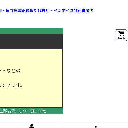
HI・日立家電正規取引代理店・インボイス発行事業者
カート
ートなどの
しています。
けします。
正部品で、もう一度、命を