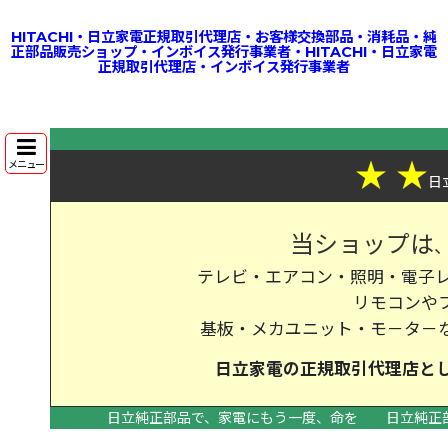
HITACHI・日立家電正規取引代理店・お客様交換部品・消耗品・純
正部品販売ショップ・インボイス発行事業者・HITACHI・日立家電
正規取引代理店・インボイス発行事業者
★
★
メニュー
日
当ショップは
テレビ・エアコン・照明・電子レ
リモコンや
基板・メカユニット・モ－タ－
日立家電の
正規取引代理店
と
日立純正部品で、家電にもう一度、命を
日立純正
>