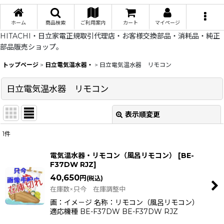
ホーム
商品検索
ご利用案内
カート
マイページ
HITACHI・日立家電正規取引代理店・お客様交換部品・消耗品・純正
部品販売ショップ。
トップページ
>
日立電気温水器・
>
日立電気温水器 リモコン
日立電気温水器 リモコン
表示順変更
閉じる
1
件
表示数
:
電気温水器・リモコン（風呂リモコン）
[
BE-
F37DW RJZ
]
在庫あり
40,650
円
(税込)
並び順
:
在庫数×只今 在庫調整中
画：イメ－ジ 名称：リモコン（風呂リモコン）
適応機種 BE-F37DW BE-F37DW RJZ
絞り込む