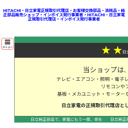
HITACHI・日立家電正規取引代理店・お客様交換部品・消耗品・純
正部品販売ショップ・インボイス発行事業者・HITACHI・日立家電
正規取引代理店・インボイス発行事業者
★
★
メニュー
日
当ショップは
テレビ・エアコン・照明・電子レ
リモコンや
基板・メカユニット・モ－タ－
日立家電の
正規取引代理店
と
日立純正部品で、家電にもう一度、命を
日立純正
>