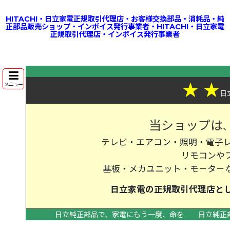
HITACHI・日立家電正規取引代理店・お客様交換部品・消耗品・純
正部品販売ショップ・インボイス発行事業者・HITACHI・日立家電
正規取引代理店・インボイス発行事業者
★
★
メニュー
日
当ショップは
テレビ・エアコン・照明・電子レ
リモコンや
基板・メカユニット・モ－タ－
日立家電の
正規取引代理店
と
日立純正部品で、家電にもう一度、命を
日立純正
>