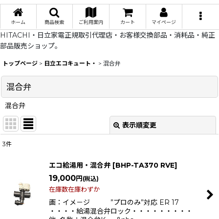
ホーム
商品検索
ご利用案内
カート
マイページ
HITACHI・日立家電正規取引代理店・お客様交換部品・消耗品・純正
部品販売ショップ。
トップページ
>
日立エコキュート・
>
混合弁
混合弁
混合弁
表示順変更
閉じる
3
件
表示数
:
エコ給湯用・混合弁
[
BHP-TA370 RVE
]
在庫あり
19,000
円
(税込)
在庫数在庫わずか
並び順
:
画：イメ－ジ ”プロのみ”対応 ER 17
・・・・給湯混合弁ロック・・・・・・・・・