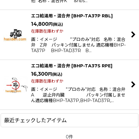
他 名称：混合弁K &nbs…
絞り込む
エコ給湯用・混合弁
[
BHP-TA37P RBL
]
14,800
円
(税込)
在庫数在庫わずか
画：イメ－ジ ”プロのみ”対応 名称：混合
弁 Z弁 パッキン付属しません 適応機種BHP-
TA37P BHP-TAD37R B…
エコ給湯用・混合弁
[
BHP-TA37S RPE
]
16,300
円
(税込)
在庫数在庫わずか
画：イメ－ジ ”プロのみ”対応 名称：混合弁
A 逆止弁内臓 パッキン付属しませ
ん適応機種BHP-TA37P,BHP-TAD37R,…
最近チェックしたアイテム
0件