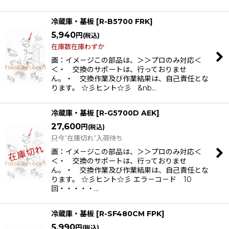
冷蔵庫・基板
[
R-B5700 FRK
]
5,940
円
(税込)
在庫数在庫わずか
画：イメ－ジこの部品は、＞＞プロのみ対応＜
＜・ 交換のサポートは、行っておりませ
ん。・ 交換作業及び作業結果は、自己責任とな
ります。 ☆彡ヒント☆彡 &nb…
冷蔵庫・基板
[
R-G5700D AEK
]
27,600
円
(税込)
只今”在庫切れ”入荷待ち
画：イメ－ジこの部品は、＞＞プロのみ対応＜
＜・ 交換のサポートは、行っておりませ
ん。・ 交換作業及び作業結果は、自己責任とな
ります。 ☆彡ヒント☆彡 エラ－コ－ド 10
回・・・・・…
冷蔵庫・基板
[
R-SF480CM FPK
]
5,990
円
(税込)