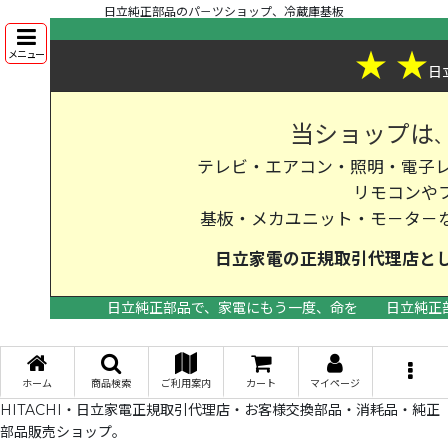
日立純正部品のパ－ツショップ、冷蔵庫基板
★
★
メニュー
日
当ショップは
テレビ・エアコン・照明・電子レ
リモコンや
基板・メカユニット・モ－タ－
日立家電の
正規取引代理店
と
日立純正部品で、家電にもう一度、命を
日立純正
>
ホーム
商品検索
ご利用案内
カート
マイページ
HITACHI・日立家電正規取引代理店・お客様交換部品・消耗品・純正
部品販売ショップ。