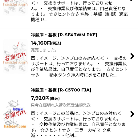
＜・ 交換のサポートは、行っておりませ
ん。・ 交換作業及び作業結果は、自己責任とな
ります。 ☆彡ヒント☆彡 名称：基板（制御）適応
機種 R…
冷蔵庫・基板
[
R-SF43WM PKE
]
14,160
円
(税込)
完売しました。
画：イメ－ジ、＞＞プロのみ対応＜＜ ・ 交換の
サポートは、行っておりません。 ・ 交換作業及
び作業結果は、自己責任となります。 ☆彡ヒント
☆彡 給水タンク挿入時に水をこぼした…
冷蔵庫・基板
[
R-C5700 FJA
]
7,920
円
(税込)
只今在庫切れ入荷次第受注順発送
画：イメ－ジこの部品は、＞＞プロのみ対応＜
＜・ 交換のサポートは、行っておりません。
・ 交換作業及び作業結果は、自己責任となりま
す。 ☆彡ヒント☆彡 エラ－カギマ-ク点
滅・・・・・・・他制…