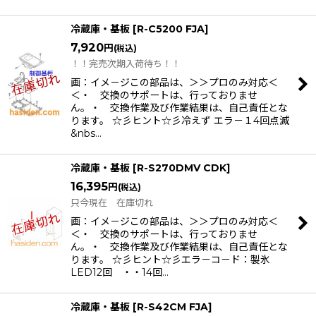
冷蔵庫・基板
[
R-C5200 FJA
]
7,920
円
(税込)
！！完売次期入荷待ち！！
画：イメ－ジこの部品は、＞＞プロのみ対応＜
＜・ 交換のサポートは、行っておりませ
ん。・ 交換作業及び作業結果は、自己責任とな
ります。 ☆彡ヒント☆彡冷えず エラ－１4回点滅
&nbs…
冷蔵庫・基板
[
R-S270DMV CDK
]
16,395
円
(税込)
只今現在 在庫切れ
画：イメ－ジこの部品は、＞＞プロのみ対応＜
＜・ 交換のサポートは、行っておりませ
ん。・ 交換作業及び作業結果は、自己責任とな
ります。 ☆彡ヒント☆彡エラ－コ－ド：製氷
LED12回 ・・14回…
冷蔵庫・基板
[
R-S42CM FJA
]