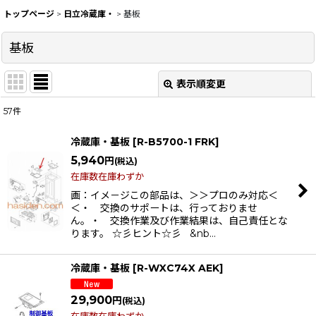
トップページ
>
日立冷蔵庫・
>
基板
基板
表示順変更
閉じる
57
件
表示数
:
冷蔵庫・基板
[
R-B5700-1 FRK
]
在庫あり
5,940
円
(税込)
在庫数在庫わずか
並び順
:
画：イメ－ジこの部品は、＞＞プロのみ対応＜
＜・ 交換のサポートは、行っておりませ
ん。・ 交換作業及び作業結果は、自己責任とな
絞り込む
ります。 ☆彡ヒント☆彡 &nb…
冷蔵庫・基板
[
R-WXC74X AEK
]
29,900
円
(税込)
在庫数在庫わずか