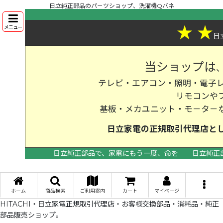
日立純正部品のパ－ツショップ、洗濯機Qバネ
★
★
メニュー
日
当ショップは
テレビ・エアコン・照明・電子レ
リモコンや
基板・メカユニット・モ－タ－
日立家電の
正規取引代理店
と
日立純正部品で、家電にもう一度、命を
日立純正
>
ホーム
商品検索
ご利用案内
カート
マイページ
HITACHI・日立家電正規取引代理店・お客様交換部品・消耗品・純正
部品販売ショップ。