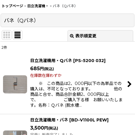
トップページ
>
日立洗濯機・
>
バネ（Qバネ）
バネ（Qバネ）
表示順変更
閉じる
2
件
表示数
:
日立洗濯機用・Qバネ
[
PS-5200 032
]
在庫あり
685
円
(税込)
在庫数在庫わずか
並び順
:
※ この商品は2、000円以下の為単品での
購入は、不可となっております。 他の
商品と合せ、商品合計金額2、000円以上
絞り込む
で、 ご購入下る様 お願いいたしま
す。名称：Ｑバネ (脱水槽…
日立洗濯機用・バネ
[
BD-V1100L PEW
]
3,500
円
(税込)
完売し販売完了しました。