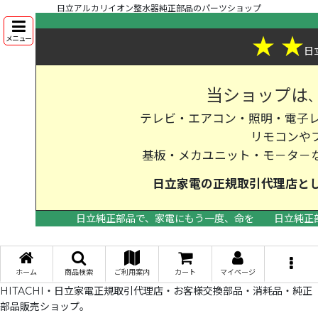
日立アルカリイオン整水器純正部品のパーツショップ
★
★
メニュー
日
当ショップは
テレビ・エアコン・照明・電子レ
リモコンや
基板・メカユニット・モ－タ－
日立家電の
正規取引代理店
と
日立純正部品で、家電にもう一度、命を
日立純正
>
ホーム
商品検索
ご利用案内
カート
マイページ
HITACHI・日立家電正規取引代理店・お客様交換部品・消耗品・純正
部品販売ショップ。