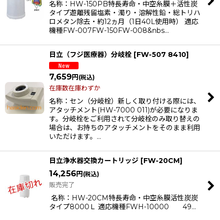
名称：HW-150PB特長寿命・中空糸膜＋活性炭
タイプ遊離残留塩素・濁り・溶解性鉛・総トリハ
ロメタン除去・約12ヵ月（1日40L使用時） 適応
機種FW-007FW-150FW-008&nbs…
日立（フジ医療器）分岐栓
[
FW-507 8410
]
7,659
円
(税込)
在庫数在庫わずか
名称：セン（分岐栓）新しく取り付ける際には、
アタッチメント(HW-7000 011)が必要になりま
す。分岐栓をご利用されて分岐栓のみ取り替えの
場合は、お持ちのアタッチメントをそのまま利用
いただけます。…
日立浄水器交換カートリッジ
[
FW-20CM
]
14,256
円
(税込)
販売完了
名称：HW-20CM特長寿命・中空糸膜活性炭炭
タイプ8000Ｌ 適応機種FWH-10000 49…