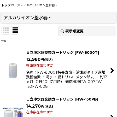
トップページ
>
アルカリイオン整水器・
アルカリイオン整水器・
表示順変更
閉じる
7
件
サブカテゴリ
:
日立浄水器交換カートリッジ
[
FW-8000T
]
12,980
円
(税込)
表示数
:
在庫数在庫わずか
名称：FW-8000T特長寿命・活性炭タイプ遊離
在庫あり
残留塩素 ・濁り ・総トリハロメタン除去 ・約12
ヵ月（1日40L使用時） 適応機種FW-007FW-
並び順
:
150FW-008 …
絞り込む
日立浄水器交換カートリッジ
[
HW-150PB
]
14,278
円
(税込)
在庫数在庫わずか