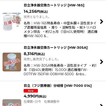
日立浄水器交換カートリッジ
[
HW-16S
]
14,256
円
(税込)
完売となりました。
名称：HW-16S特長寿命・中空糸膜＋活性炭タイ
プ遊離残留塩素 ・濁り ・溶解性鉛 ・総トリハロ
メタン除去 ・約12ヵ月（1日40L使用時） 適応機
種HW-1600 &…
日立浄水器交換カートリッジ
[
HW-30SA
]
8,316
円
(税込)
完売し販売完了しました。
名称：HW-30SA特長寿命・活性炭タイプ ・約1
年（1日40L使用時）15.000l 適応機種FW-
007FW-150FW-008HW-5000 &nbs…
日立（フジ医療器）分岐栓
[
HW-7000 014
]
4,990
円
(税込)
在庫数×只今 在庫調整中