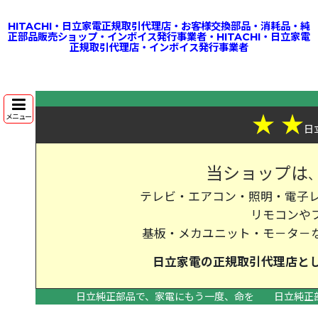
HITACHI・日立家電正規取引代理店・お客様交換部品・消耗品・純
正部品販売ショップ・インボイス発行事業者・HITACHI・日立家電
正規取引代理店・インボイス発行事業者
★
★
メニュー
日
当ショップは
テレビ・エアコン・照明・電子レ
リモコンや
基板・メカユニット・モ－タ－
日立家電の
正規取引代理店
と
日立純正部品で、家電にもう一度、命を
日立純正
>