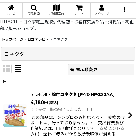
ホーム
商品検索
ご利用案内
カート
マイページ
HITACHI・日立家電正規取引代理店・お客様交換部品・消耗品・純正
部品販売ショップ。
トップページ
>
日立テレビ・
>
コネクタ
コネクタ
表示順変更
閉じる
1
件
表示数
:
テレビ用・線付コネクタ
[
P42-HP05 JAA
]
在庫あり
4,180
円
(税込)
！！完売 販売完了しました。！！
並び順
:
この部品は、＞＞プロのみ対応＜＜・ 交換のサ
ポートは、行っておりません。・ 交換作業及び
作業結果は、自己責任となります。 ☆彡ヒント☆
絞り込む
彡(1) 全体に赤みがかり数秒後映像が消える…