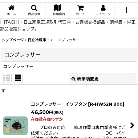
ホーム
商品検索
ご利用案内
カート
マイページ
HITACHI・日立家電正規取引代理店・お客様交換部品・消耗品・純正
部品販売ショップ。
トップページ
>
日立冷蔵庫・
>
コンプレッサー
コンプレッサー
コンプレッサー
表示順変更
閉じる
1
件
表示数
:
コンプレッサー イソブタン
[
R-HW52N 800
]
在庫あり
46,500
円
(税込)
在庫数在庫わずか
並び順
:
プロのみ対応 修理作業は専門業者様にご
依頼ください。 DC パイ