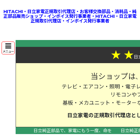
HITACHI・日立家電正規取引代理店・お客様交換部品・消耗品・純
正部品販売ショップ・インボイス発行事業者・HITACHI・日立家電
正規取引代理店・インボイス発行事業者
★
★
メニュー
日
当ショップは
テレビ・エアコン・照明・電子レ
リモコンや
基板・メカユニット・モ－タ－
日立家電の
正規取引代理店
と
日立純正部品で、家電にもう一度、命を
日立純正
>