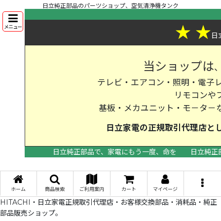
日立純正部品のパーツショップ、空気清浄機タンク
★
★
メニュー
日
当ショップは
テレビ・エアコン・照明・電子レ
リモコンや
基板・メカユニット・モ－タ－
日立家電の
正規取引代理店
と
日立純正部品で、家電にもう一度、命を
日立純正
>
ホーム
商品検索
ご利用案内
カート
マイページ
HITACHI・日立家電正規取引代理店・お客様交換部品・消耗品・純正
部品販売ショップ。