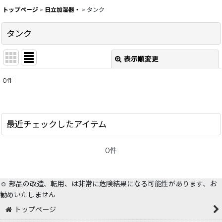
トップページ
>
日立加湿器・
>
タンク
タンク
表示順変更
閉じる
0
件
表示数
:
在庫あり
最近チェックしたアイテム
並び順
:
0件
絞り込む
☺️ 部品の改造、転用、は非常に危険結果になる可能性があります、お
勧めいたしません
トップページ