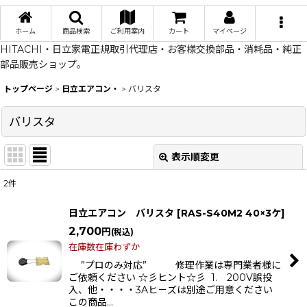
ホーム
商品検索
ご利用案内
カート
マイページ
HITACHI・日立家電正規取引代理店・お客様交換部品・消耗品・純正
部品販売ショップ。
トップページ
>
日立エアコン・
>
バリスタ
バリスタ
表示順変更
閉じる
2
件
表示数
:
日立エアコン バリスタ
[
RAS-S40M2 40×3ケ
]
在庫あり
2,700
円
(税込)
在庫数在庫わずか
並び順
:
”プロのみ対応” 修理作業は専門業者様に
ご依頼ください ☆彡ヒント☆彡 1. 200V誤投
入、他・・・・3Aヒ－ズは別途ご用意ください
絞り込む
この商品…