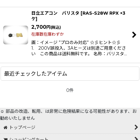
日立エアコン バリスタ
[
RAS-S28W RPX ×3
ケ
]
2,700
円
(税込)
在庫数在庫わずか
画：イメ－ジ ”プロのみ対応” ☆彡ヒント☆彡
1. 200V誤投入、3Aヒ－ズは別途ご用意くださ
い この商品は送料無料です。 名称：バリスタ…
最近チェックしたアイテム
0件
☺️ 部品の改造、転用、は非常に危険結果になる可能性があります、お
勧めいたしません
トップページ
ショッピングカート