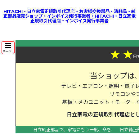
HITACHI・日立家電正規取引代理店・お客様交換部品・消耗品・純
正部品販売ショップ・インボイス発行事業者・HITACHI・日立家電
正規取引代理店・インボイス発行事業者
★
★
メニュー
日
当ショップは
テレビ・エアコン・照明・電子レ
リモコンや
基板・メカユニット・モ－タ－
日立家電の
正規取引代理店
と
日立純正部品で、家電にもう一度、命を
日立純正
>