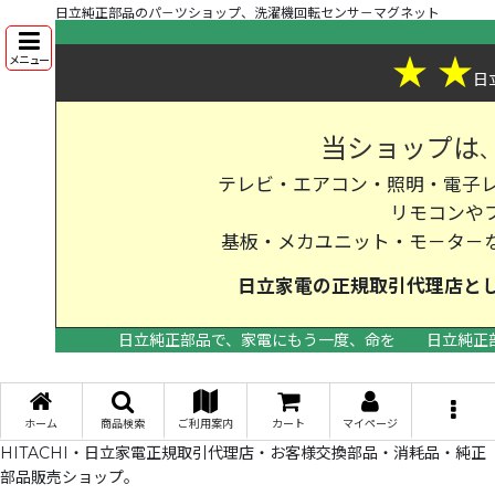
日立純正部品のパ－ツショップ、洗濯機回転センサ－マグネット
★
★
メニュー
日
当ショップは
テレビ・エアコン・照明・電子レ
リモコンや
基板・メカユニット・モ－タ－
日立家電の
正規取引代理店
と
日立純正部品で、家電にもう一度、命を
日立純正
>
ホーム
商品検索
ご利用案内
カート
マイページ
HITACHI・日立家電正規取引代理店・お客様交換部品・消耗品・純正
部品販売ショップ。