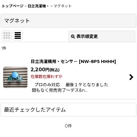
トップページ
>
日立洗濯機・
>
マグネット
マグネット
表示順変更
閉じる
1
件
表示数
:
日立洗濯機用・センサ－
[
NW-8P5 HHHH
]
在庫あり
2,200
円
(税込)
在庫数在庫わずか
並び順
:
プロのみ対応 最後１ケとなりました
間もなく完売完了〜デス&n…
絞り込む
最近チェックしたアイテム
0件