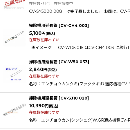
在庫数×只今 在庫調整中
CV-SY5000 008 は完了品しました。 お届は、CV-P
掃除機用延長管
[
CV-CH4 003
]
5,100
円
(税込)
在庫数在庫わずか
画イメ－ジ CV-WD5 015 はCV-CH4 003 に移
掃除機用延長管
[
CV-W50 033
]
2,840
円
(税込)
在庫数在庫わずか
名称：エンチョウカンクミ(フックツキ)D.適応機種CV-96HS
掃除機用延長管
[
CV-SJ10 020
]
10,390
円
(税込)
在庫数在庫わずか
名称：エンチョウカン(シンシュク)W.GR適応機種CV-PJ10CV-