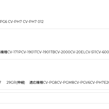
 CV-PH7 CV-PH7 012
171PCV-1901TCV-1901TBCV-2000CV-20ELCV-511CV-600
9GR(伸縮) 適応機種CV-PG8CV-PGM8CV-PGV6CV-PH7E2C