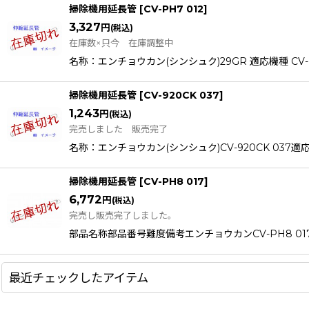
掃除機用延長管
[
CV-PH7 012
]
3,327
円
(税込)
在庫数×只今 在庫調整中
名称：エンチョウカン(シンシュク)29GR 適応機種 CV-PG6
掃除機用延長管
[
CV-920CK 037
]
1,243
円
(税込)
完売しました 販売完了
名称：エンチョウカン(シンシュク)CV-920CK 037適応機種CV-
掃除機用延長管
[
CV-PH8 017
]
6,772
円
(税込)
完売し販売完了しました。
部品名称部品番号難度備考エンチョウカンCV-PH8 017 2
最近チェックしたアイテム