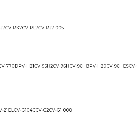
-PK7CV-PL7CV-PJ7 005
70DPV-H21CV-95H2CV-96HCV-96HBPV-H20CV-96HESCV-97
ELCV-G104CCV-G2CV-G1 008