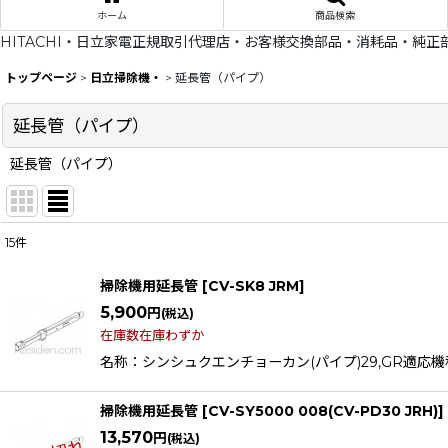
ホーム
商品検索
HITACHI・日立家電正規取引代理店・お客様交換部品・消耗品・純正
トップページ
>
日立掃除機・
>
延長管（パイプ）
延長管（パイプ）
延長管（パイプ）
15
件
表示数
:
掃除機用延長管
[
CV-SK8 JRM
]
在庫あり
5,900
円
(税込)
在庫数在庫わずか
並び順
:
名称：シンシュクエンチョーカン(パイプ)29,GR適応機種CV
掃除機用延長管
[
CV-SY5000 008(CV-PD30 JRH)
]
13,570
円
(税込)