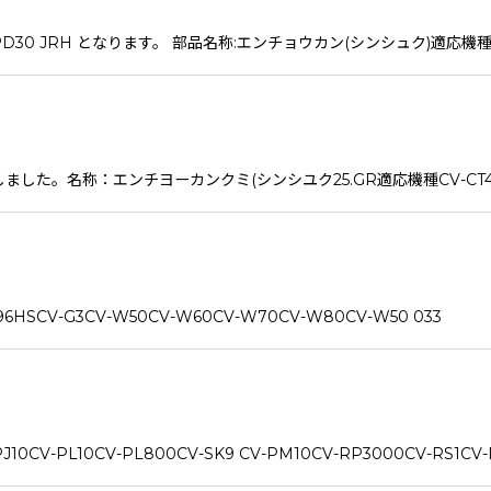
D30 JRH となります。 部品名称:エンチョウカン(シンシュク)適応機種CV-P
行しました。名称：エンチヨーカンクミ(シンシユク25.GR適応機種CV-CT4C
CV-G3CV-W50CV-W60CV-W70CV-W80CV-W50 033
PL10CV-PL800CV-SK9 CV-PM10CV-RP3000CV-RS1CV-P