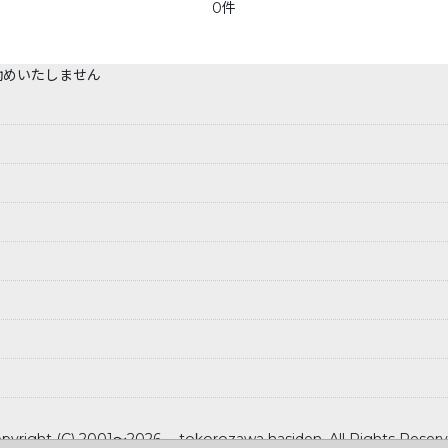
0件
勧めいたしません
pyright (C) 2001～2026 tokorozawa hasiden .All Rights Reser