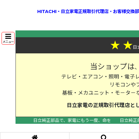
HITACHI・日立家電正規取引代理店・お客様交
★
★
メニュー
日
当ショップは
テレビ・エアコン・照明・電子レ
リモコンや
基板・メカユニット・モ－タ－
日立家電の
正規取引代理店
と
日立純正部品で、家電にもう一度、命を
日立純正