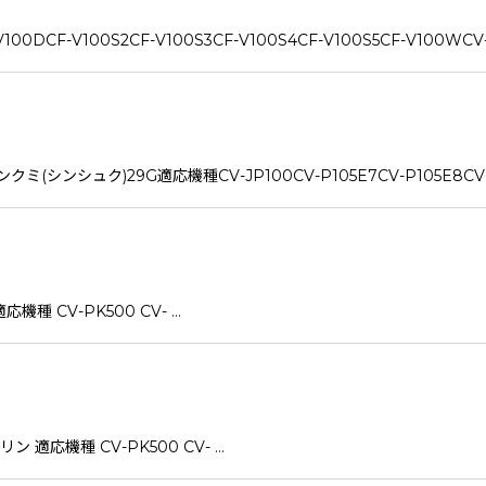
F-V100S2CF-V100S3CF-V100S4CF-V100S5CF-V100WCV-1
)29G適応機種CV-JP100CV-P105E7CV-P105E8CV-SU1
種 CV-PK500 CV- …
 適応機種 CV-PK500 CV- …