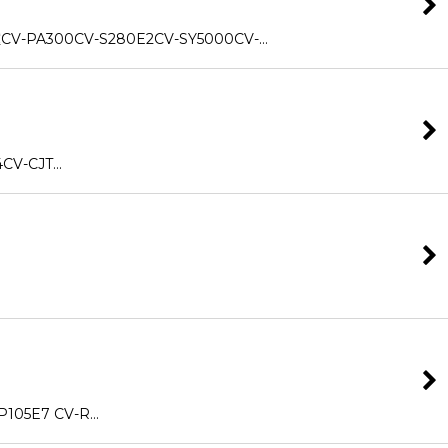
A300CV-S280E2CV-SY5000CV-…
V-CJT…
105E7 CV-R…