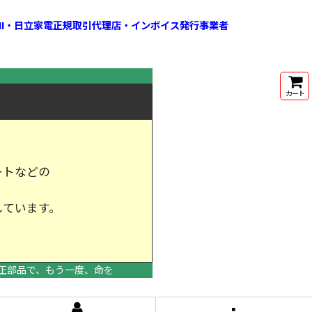
HI・日立家電正規取引代理店・インボイス発行事業者
カート
ートなどの
しています。
けします。
正部品で、もう一度、命を