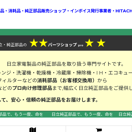
換部品・消耗品・純正部品販売ショップ・インボイス発行事業者・HITAC
★
★
★
★
立・純正部品
パーツショップ
の
pro
、
日立家電製品の純正部品を取り扱う専門サイトです。
ンジ・洗濯機・乾燥機・冷蔵庫・掃除機・I H・エコキュ
フィルターなどの
消耗部品（お客様交換用）
から
などの
プロ向け修理部品
まで,幅広く日立純正部品をご提供
して、安心・信頼の純正部品をお届
部品で、もう一度、命を 日立純正部品で、もう一度、命を 日立純
>