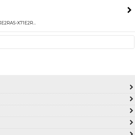
2RAS-X71E2R…