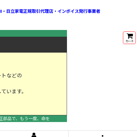
HI・日立家電正規取引代理店・インボイス発行事業者
カート
ートなどの
しています。
けします。
正部品で、もう一度、命を