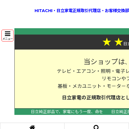
HITACHI・日立家電正規取引代理店・お客様交
★
★
メニュー
日
当ショップは
テレビ・エアコン・照明・電子レ
リモコンや
基板・メカユニット・モ－タ－
日立家電の
正規取引代理店
と
日立純正部品で、家電にもう一度、命を
日立純正