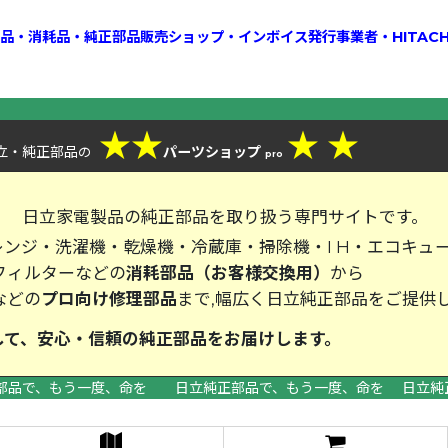
換部品・消耗品・純正部品販売ショップ・インボイス発行事業者・HITAC
★
★
★
★
立・純正部品
パーツショップ
の
pro
、
日立家電製品の純正部品を取り扱う専門サイトです。
ンジ・洗濯機・乾燥機・冷蔵庫・掃除機・I H・エコキュ
フィルターなどの
消耗部品（お客様交換用）
から
などの
プロ向け修理部品
まで,幅広く日立純正部品をご提供
して、安心・信頼の純正部品をお届
部品で、もう一度、命を 日立純正部品で、もう一度、命を 日立純
>