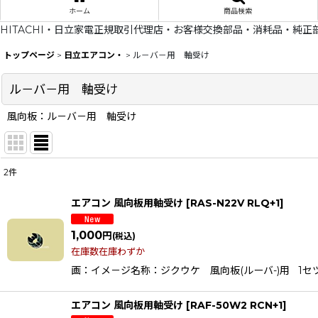
ホーム
商品検索
HITACHI・日立家電正規取引代理店・お客様交換部品・消耗品・純正
トップページ
>
日立エアコン・
>
ル－バ－用 軸受け
ル－バ－用 軸受け
風向板：ル－バ－用 軸受け
2
件
表示数
:
エアコン 風向板用軸受け
[
RAS-N22V RLQ+1
]
在庫あり
1,000
円
(税込)
並び順
:
在庫数在庫わずか
画：イメ－ジ名称：ジクウケ 風向板(ルーバ-)用 1セツト２ケ個
エアコン 風向板用軸受け
[
RAF-50W2 RCN+1
]