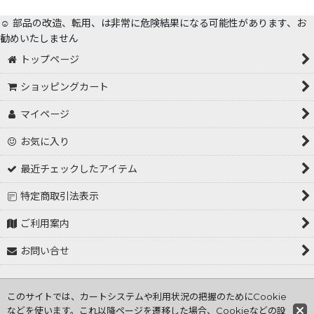
☺️ 部品の改造、転用、は非常に危険結果になる可能性があります、お
勧めいたしません
トップページ
ショッピングカート
マイページ
お気に入り
最近チェックしたアイテム
特定商取引法表示
ご利用案内
お問い合せ
Copyright (C) 2001～2026 tokorozawa hasiden .All Rights
このサイトでは、カートシステムや利用状況の把握のためにCookie
Reserved
などを使います。これ以降ページを遷移した場合、Cookieなどの設