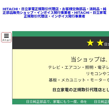
HITACHI・日立家電正規取引代理店・お客様交換部品・消耗品・純
正部品販売ショップ・インボイス発行事業者・HITACHI・日立家電
正規取引代理店・インボイス発行事業者
★
★
メニュー
日
当ショップは
テレビ・エアコン・照明・電子レ
リモコンや
基板・メカユニット・モ－タ－
日立家電の
正規取引代理店
と
日立純正部品で、家電にもう一度、命を
日立純正
>