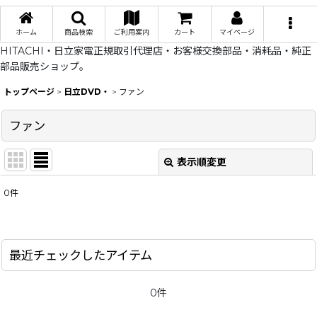
ホーム
商品検索
ご利用案内
カート
マイページ
HITACHI・日立家電正規取引代理店・お客様交換部品・消耗品・純正
部品販売ショップ。
トップページ
>
日立DVD・
>
ファン
ファン
表示順変更
閉じる
0
件
表示数
:
在庫あり
最近チェックしたアイテム
並び順
:
0件
絞り込む