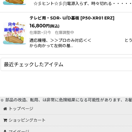
☆彡ヒント☆彡(1)電源入らず、時々切れる・・・・・・・
テレビ用・SDR- U/D基板
[
P50-XR01 ERZ
]
16,800
円
(税込)
在庫数×只今 在庫調整中
適応機種、＞＞プロのみ対応＜＜ とうとう・
から向かって左側の基…
最近チェックしたアイテム
☺️ 部品の改造、転用、は非常に危険結果になる可能性があります、お
トップページ
ショッピングカート
マイページ