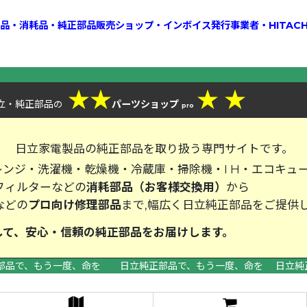
換部品・消耗品・純正部品販売ショップ・インボイス発行事業者・HITAC
★
★
★
★
立・純正部品
パーツショップ
の
pro
、
日立家電製品の純正部品を取り扱う専門サイトです。
ンジ・洗濯機・乾燥機・冷蔵庫・掃除機・I H・エコキュ
フィルターなどの
消耗部品（お客様交換用）
から
などの
プロ向け修理部品
まで,幅広く日立純正部品をご提供
して、安心・信頼の純正部品をお届
部品で、もう一度、命を 日立純正部品で、もう一度、命を 日立純
>