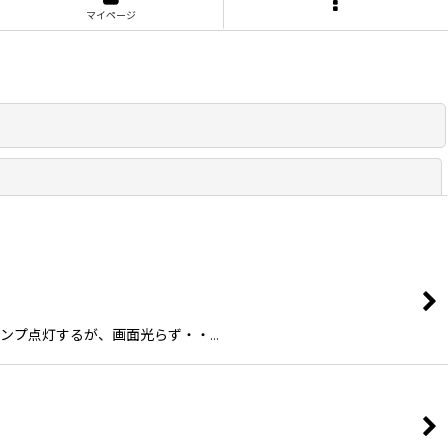
マイページ
閉じる
－ランプ点灯するが、画面光らず・・…