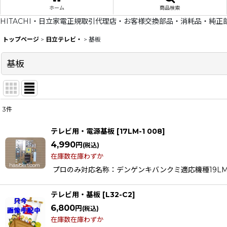
ホーム
商品検索
HITACHI・日立家電正規取引代理店・お客様交換部品・消耗品・純正
トップページ
>
日立テレビ・
>
基板
基板
3
件
表示数
:
テレビ用・電源基板
[
17LM-1 008
]
在庫あり
4,990
円
(税込)
在庫数在庫わずか
並び順
:
プロのみ対応名称：デンゲンキバンクミ適応機種19LM-W
テレビ用・基板
[
L32-C2
]
6,800
円
(税込)
在庫数在庫わずか