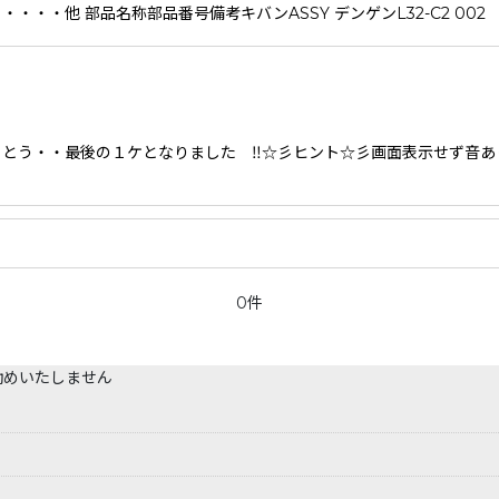
・・他 部品名称部品番号備考キバンASSY デンゲンL32-C2 002 
・最後の１ケとなりました ‼☆彡ヒント☆彡画面表示せず音あ
0件
勧めいたしません