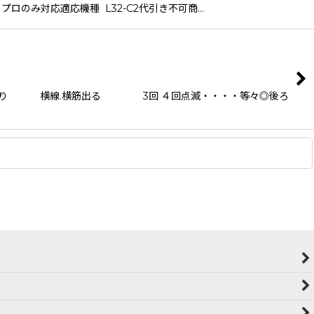
プロのみ対応適応機種 L32-C2代引き不可商…
り 横線.横筋出る 3回 ４回点滅・・・・等々◎後ろ