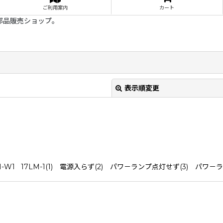
ご利用案内
カート
部品販売ショップ。
表示順変更
1 17LM-1(1) 電源入らず(2) パワ－ランプ点灯せず(3) パワ
絞り込む