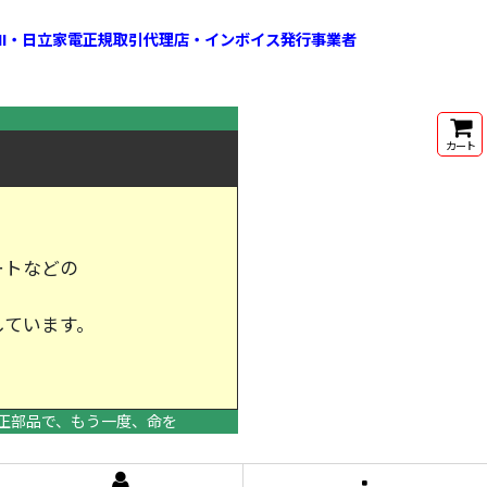
HI・日立家電正規取引代理店・インボイス発行事業者
カート
ートなどの
しています。
けします。
正部品で、もう一度、命を