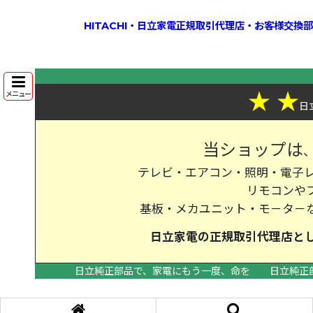
HITACHI・日立家電正規取引代理店・お客様交
★
★
メニュー
日
当ショップは
テレビ・エアコン・照明・電子レ
リモコンや
基板・メカユニット・モ－タ－
日立家電の
正規取引代理店
と
日立純正部品で、家電にもう一度、命を
日立純正