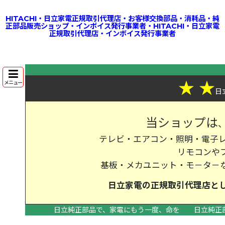
HITACHI・日立家電正規取引代理店・お客様交換部品・消耗品・純
正部品販売ショップ・インボイス発行事業者・HITACHI・日立家電
正規取引代理店・インボイス発行事業者
★
★
メニュー
日
当ショップは
テレビ・エアコン・照明・電子レ
リモコンや
基板・メカユニット・モ－タ－
日立家電の
正規取引代理店
と
日立純正部品で、家電にもう一度、命を
日立純正
>