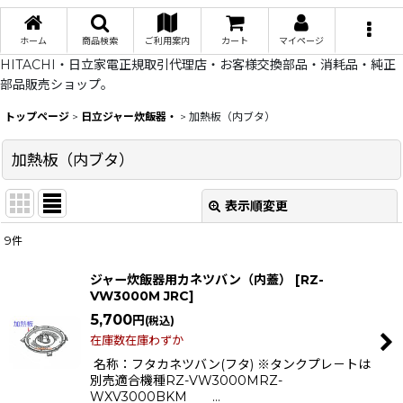
ホーム
商品検索
ご利用案内
カート
マイページ
HITACHI・日立家電正規取引代理店・お客様交換部品・消耗品・純正
部品販売ショップ。
トップページ
>
日立ジャー炊飯器・
>
加熱板（内ブタ）
加熱板（内ブタ）
表示順変更
閉じる
9
件
表示数
:
ジャー炊飯器用カネツバン（内蓋）
[
RZ-
VW3000M JRC
]
在庫あり
5,700
円
(税込)
並び順
:
在庫数在庫わずか
名称：フタカネツバン(フタ) ※タンクプレ－トは
別売適合機種RZ-VW3000MRZ-
絞り込む
WXV3000BKM …