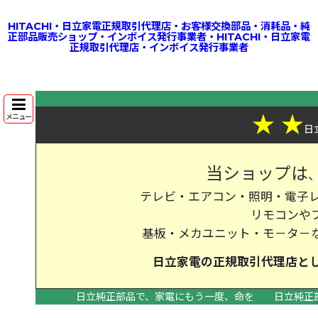
HITACHI・日立家電正規取引代理店・お客様交換部品・消耗品・純
正部品販売ショップ・インボイス発行事業者・HITACHI・日立家電
正規取引代理店・インボイス発行事業者
★
★
メニュー
日
当ショップは
テレビ・エアコン・照明・電子レ
リモコンや
基板・メカユニット・モ－タ－
日立家電の
正規取引代理店
と
日立純正部品で、家電にもう一度、命を
日立純正
>