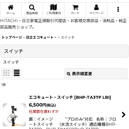
ホーム
商品検索
ご利用案内
カート
マイページ
HITACHI・日立家電正規取引代理店・お客様交換部品・消耗品・純正
部品販売ショップ。
トップページ
>
日立エコキュート・
>
スイッチ
スイッチ
スイッチ
表示順変更
閉じる
1
件
表示数
:
エコキュート・スイッチ
[
BHP-TA37P LBI
]
在庫あり
6,500
円
(税込)
在庫数在庫わずか
並び順
:
画：イメ－ジ ”プロのみ”対応 名称：フロ
－トスイッチ （水流スイッチ）適応機種BHP-