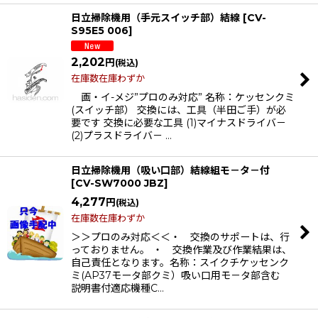
日立掃除機用（手元スイッチ部）結線
[
CV-
S95E5 006
]
2,202
円
(税込)
在庫数在庫わずか
画・イ-メジ”プロのみ対応” 名称：ケッセンクミ
(スイッチ部） 交換には、工具（半田ご手）が必
要です 交換に必要な工具 (1)マイナスドライバ－
(2)プラスドライバ－ …
日立掃除機用（吸い口部）結線組モ－タ－付
[
CV-SW7000 JBZ
]
4,277
円
(税込)
在庫数在庫わずか
＞＞プロのみ対応＜＜・ 交換のサポートは、行
っておりません。 ・ 交換作業及び作業結果は、
自己責任となります。名称：スイクチケッセンク
ミ(AP37モータ部クミ）吸い口用モ－タ部含む
説明書付適応機種C…