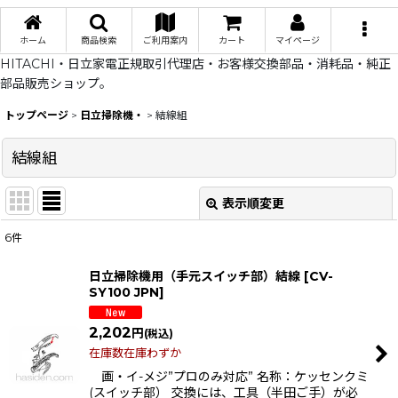
ホーム
商品検索
ご利用案内
カート
マイページ
HITACHI・日立家電正規取引代理店・お客様交換部品・消耗品・純正
部品販売ショップ。
トップページ
>
日立掃除機・
>
結線組
結線組
表示順変更
閉じる
6
件
表示数
:
日立掃除機用（手元スイッチ部）結線
[
CV-
SY100 JPN
]
在庫あり
2,202
円
(税込)
並び順
:
在庫数在庫わずか
画・イ-メジ”プロのみ対応” 名称：ケッセンクミ
絞り込む
(スイッチ部） 交換には、工具（半田ご手）が必