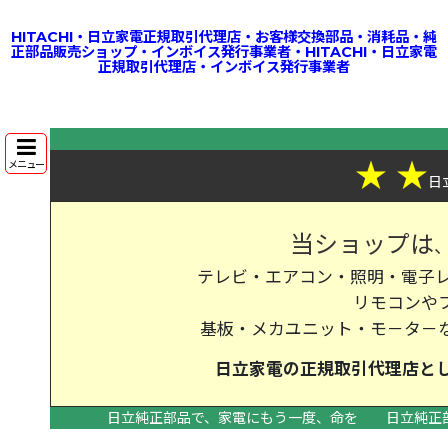
HITACHI・日立家電正規取引代理店・お客様交換部品・消耗品・純
正部品販売ショップ・インボイス発行事業者・HITACHI・日立家電
正規取引代理店・インボイス発行事業者
★
★
メニュー
日
当ショップは
テレビ・エアコン・照明・電子レ
リモコンや
基板・メカユニット・モ－タ－
日立家電の
正規取引代理店
と
日立純正部品で、家電にもう一度、命を
日立純正
>