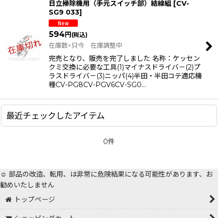
日立掃除機用（手元スイッチ部）結線組
[
CV-
SG9 033
]
594
円
(税込)
在庫数×只今 在庫調整中
完売となり、販売を完了しました 名称：ケッセン
クミ交換に必要な工具(1)マイナスドライバ－(2)プ
ラスドライバ－(3)ニッパ(4)半田・半田コテ適応機
種CV-PG8CV-PGV6CV-SG0…
最近チェックしたアイテム
0件
☺️ 部品の改造、転用、は非常に危険結果になる可能性があります、お
勧めいたしません
トップページ