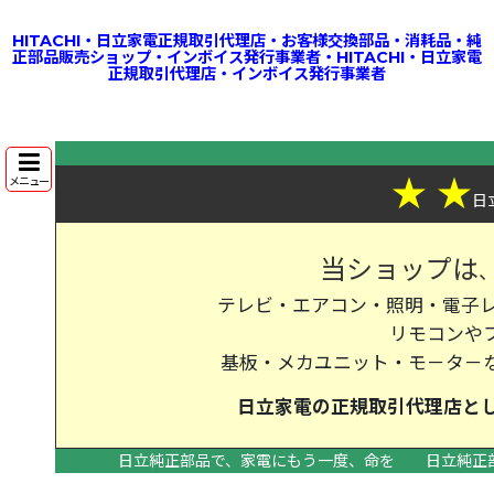
HITACHI・日立家電正規取引代理店・お客様交換部品・消耗品・純
正部品販売ショップ・インボイス発行事業者・HITACHI・日立家電
正規取引代理店・インボイス発行事業者
★
★
メニュー
日
当ショップは
テレビ・エアコン・照明・電子レ
リモコンや
基板・メカユニット・モ－タ－
日立家電の
正規取引代理店
と
日立純正部品で、家電にもう一度、命を
日立純正
>