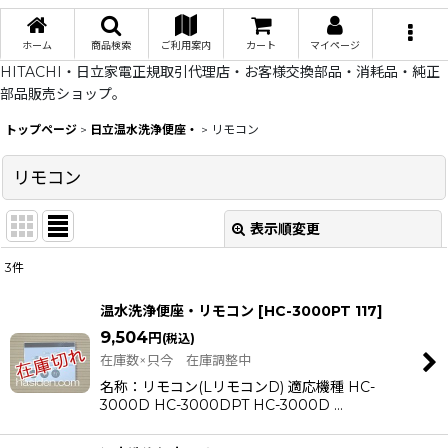
ホーム
商品検索
ご利用案内
カート
マイページ
HITACHI・日立家電正規取引代理店・お客様交換部品・消耗品・純正
部品販売ショップ。
トップページ
>
日立温水洗浄便座・
>
リモコン
リモコン
表示順変更
閉じる
3
件
表示数
:
温水洗浄便座・リモコン
[
HC-3000PT 117
]
在庫あり
9,504
円
(税込)
在庫数×只今 在庫調整中
並び順
:
名称：リモコン(LリモコンD) 適応機種 HC-
3000D HC-3000DPT HC-3000D …
絞り込む