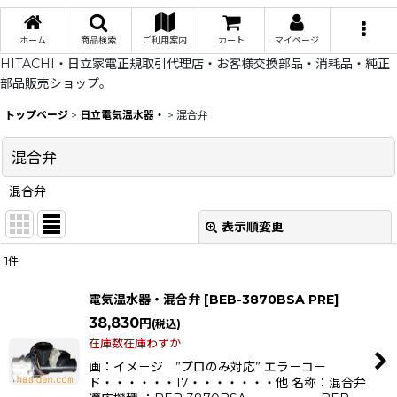
ホーム
商品検索
ご利用案内
カート
マイページ
HITACHI・日立家電正規取引代理店・お客様交換部品・消耗品・純正
部品販売ショップ。
トップページ
>
日立電気温水器・
>
混合弁
混合弁
混合弁
表示順変更
閉じる
1
件
表示数
:
電気温水器・混合弁
[
BEB-3870BSA PRE
]
在庫あり
38,830
円
(税込)
在庫数在庫わずか
並び順
:
画：イメ－ジ ”プロのみ対応” エラ－コ－
ド・・・・・・17・・・・・・・他 名称：混合弁