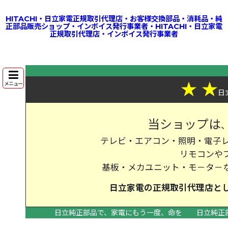
HITACHI・日立家電正規取引代理店・お客様交換部品・消耗品・純
正部品販売ショップ・インボイス発行事業者・HITACHI・日立家電
正規取引代理店・インボイス発行事業者
★
★
メニュー
日
当ショップは
テレビ・エアコン・照明・電子レ
リモコンや
基板・メカユニット・モ－タ－
日立家電の
正規取引代理店
と
日立純正部品で、家電にもう一度、命を
日立純正
>