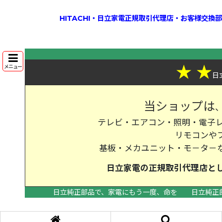
HITACHI・日立家電正規取引代理店・お客様交
★
★
メニュー
日
当ショップは
テレビ・エアコン・照明・電子レ
リモコンや
基板・メカユニット・モ－タ－
日立家電の
正規取引代理店
と
日立純正部品で、家電にもう一度、命を
日立純正