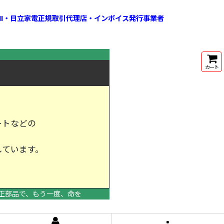
HI・日立家電正規取引代理店・インボイス発行事業者
カート
ートなどの
しています。
けします。
正部品で、もう一度、命を