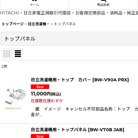
ホーム
商品検索
HITACHI・日立家電正規取引代理店・お客様交換部品・消耗品・純正
トップページ
>
日立洗濯機・
>
トップパネル
トップパネル
2
件
表示数
:
日立洗濯機用・トップ カバ－
[
BW-V90A PRX
]
在庫あり
11,000
円
(税込)
並び順
:
在庫数在庫わずか
画 イメ－ジ キャンセル不可部品名称：トップ カバ－（
金が…
日立洗濯機用・トップパネル
[
BW-V70B JAB
]