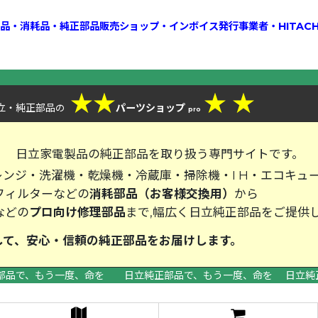
換部品・消耗品・純正部品販売ショップ・インボイス発行事業者・HITAC
★
★
★
★
立・純正部品
パーツショップ
の
pro
、
日立家電製品の純正部品を取り扱う専門サイトです。
ンジ・洗濯機・乾燥機・冷蔵庫・掃除機・I H・エコキュ
フィルターなどの
消耗部品（お客様交換用）
から
などの
プロ向け修理部品
まで,幅広く日立純正部品をご提供
して、安心・信頼の純正部品をお届
部品で、もう一度、命を 日立純正部品で、もう一度、命を 日立純
>