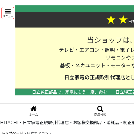
★
★
メニュー
日
当ショップは
テレビ・エアコン・照明・電子レ
リモコンや
基板・メカユニット・モ－タ－
日立家電の
正規取引代理店
と
日立純正部品で、家電にもう一度、命を
日立純正
ホーム
商品検索
HITACHI・日立家電正規取引代理店・お客様交換部品・消耗品・純正
トップページ
>
日立エアコン・