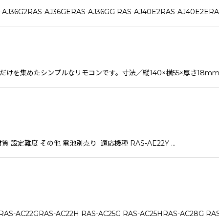
36G2RAS-AJ36GERAS-AJ36GG RAS-AJ40E2RAS-AJ40E2ERA
ンだけを集めたシンプルなリモコンです。寸法／縦140×横55×厚さ18m
材質 設定難度 その他 電池別売り 適応機種 RAS-AE22Y …
2GRAS-AC22H RAS-AC25G RAS-AC25HRAS-AC28G RAS