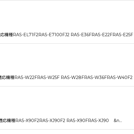
L71F2RAS-E7100FJ2 RAS-E36FRAS-E22FRAS-E25F R
W22FRAS-W25F RAS-W28FRAS-W36FRAS-W40F2 RA
-X90F2RAS-XJ90F2 RAS-X90FRAS-XJ90 &n…