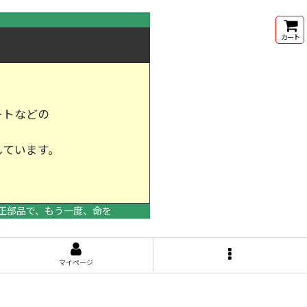
カート
ートなどの
しています。
けします。
正部品で、もう一度、命を
マイページ