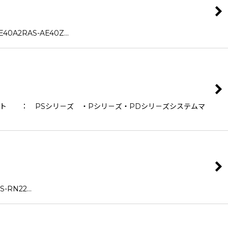
E40A2RAS-AE40Z…
井カセット ： PSシリ－ズ ・Pシリ－ズ・PDシリ－ズシステムマ
S-RN22…