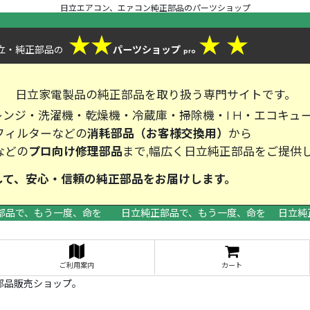
日立エアコン、エァコン純正部品のパーツショップ
★
★
★
★
立・純正部品
パーツショップ
の
pro
、
日立家電製品の純正部品を取り扱う専門サイトです。
ンジ・洗濯機・乾燥機・冷蔵庫・掃除機・I H・エコキュ
フィルターなどの
消耗部品（お客様交換用）
から
などの
プロ向け修理部品
まで,幅広く日立純正部品をご提供
して、安心・信頼の純正部品をお届
部品で、もう一度、命を 日立純正部品で、もう一度、命を 日立純
>
ご利用案内
カート
部品販売ショップ。