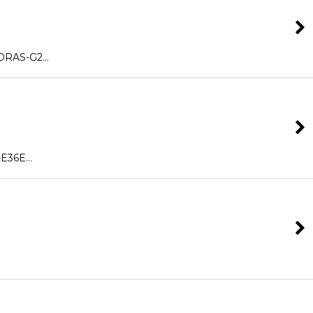
RAS-G2…
E36E…