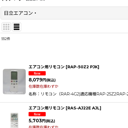
日立エアコン・
552
件
サブカテゴリ
:
表示数
:
エアコン用リモコン
[
RAP-50Z2 PJK
]
在庫あり
8,079
円
(税込)
並び順
:
在庫数在庫わずか
名称：リモコン（RAR-4G2)適応機種RAP-25Z2RAP-28Z2
エアコン用リモコン
[
RAS-AJ22E AJL
]
5,703
円
(税込)
在庫数在庫わずか