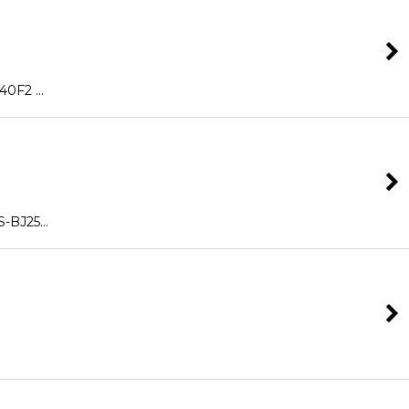
0F2 …
-BJ25…