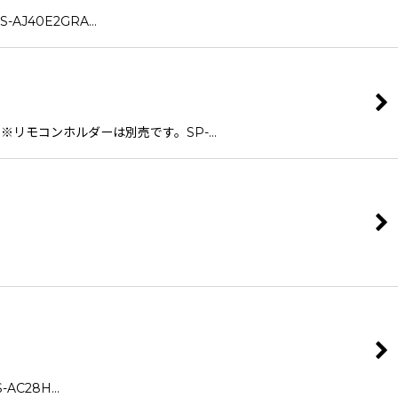
S-AJ40E2GRA…
m※リモコンホルダーは別売です。SP-…
-AC28H…