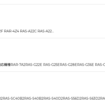
F RAR-4Z4 RAS-A22C RAS-A22…
7A2RAS-G22E RAS-G25ERAS-G28ERAS-G36E RAS-G4
-SC40B2RAS-S40B2RAS-S40D2RAS-S56D2RAS-S63D2RAS