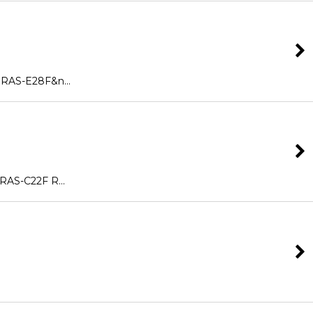
AS-E28F&n…
S-C22F R…