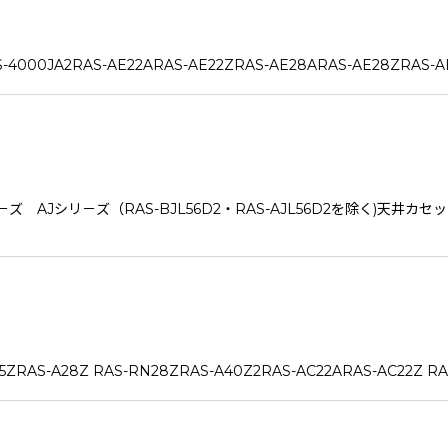
-4000JA2RAS-AE22ARAS-AE22ZRAS-AE28ARAS-AE28ZRAS-A
ズ AJシリ－ズ（RAS-BJL56D2・RAS-AJL56D2を除く)天
RAS-A28Z RAS-RN28ZRAS-A40Z2RAS-AC22ARAS-AC22Z RA