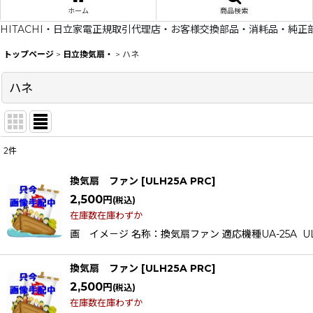
ホーム
商品検索
HITACHI・日立家電正規取引代理店・お客様交換部品・消耗品・純正
トップページ
>
日立換気扇・
>
ハネ
ハネ
2
件
表示数
:
換気扇 ファン
[
ULH25A PRC
]
在庫あり
2,500
円
(税込)
在庫数在庫わずか
並び順
:
画 イメ－ジ 名称：換気扇ファン 適応機種UA-25A UL
換気扇 ファン
[
ULH25A PRC
]
2,500
円
(税込)
在庫数在庫わずか