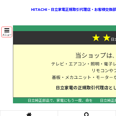
HITACHI・日立家電正規取引代理店・お客様交
★
★
メニュー
日
当ショップは
テレビ・エアコン・照明・電子レ
リモコンや
基板・メカユニット・モ－タ－
日立家電の
正規取引代理店
と
日立純正部品で、家電にもう一度、命を
日立純正