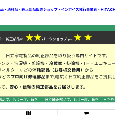
換部品・消耗品・純正部品販売ショップ・インボイス発行事業者・HITAC
★
★
★
★
立・純正部品
パーツショップ
の
pro
、
日立家電製品の純正部品を取り扱う専門サイトです。
ンジ・洗濯機・乾燥機・冷蔵庫・掃除機・I H・エコキュ
フィルターなどの
消耗部品（お客様交換用）
から
などの
プロ向け修理部品
まで,幅広く日立純正部品をご提供
して、安心・信頼の純正部品をお届
部品で、もう一度、命を 日立純正部品で、もう一度、命を 日立純
>