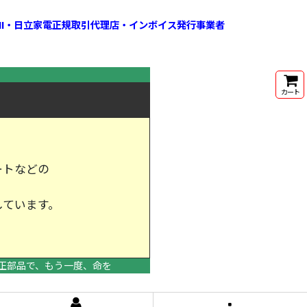
HI・日立家電正規取引代理店・インボイス発行事業者
カート
ートなどの
しています。
けします。
正部品で、もう一度、命を