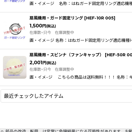
画・イメ－ジ 名称：はねガード固定用リング適応機種HEF-10
扇風機用・ガード固定リング
[
HEF-10R 005
]
1,500
円
(税込)
在庫数×只今 在庫調整中
画・イメ－ジ 名称：はねガード固定用リング適応機種HEF-RE5
扇風機用・スピンナ（ファンキャップ）
[
HEF-50R 0
2,001
円
(税込)
在庫数×只今 在庫調整中
画・イメ−ジ こちらの商品は送料無料！！！ 名称：キヤツプ(
最近チェックしたアイテム
☺️ 部品の改造、転用、は非常に危険結果になる可能性があります、お