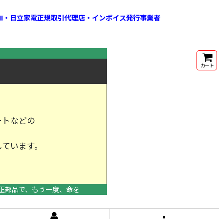
HI・日立家電正規取引代理店・インボイス発行事業者
カート
ートなどの
しています。
けします。
正部品で、もう一度、命を