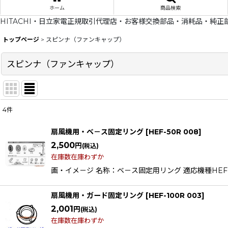
ホーム
商品検索
HITACHI・日立家電正規取引代理店・お客様交換部品・消耗品・純正
トップページ
>
スピンナ（ファンキャップ）
スピンナ（ファンキャップ）
4
件
表示数
:
扇風機用・ベ－ス固定リング
[
HEF-50R 008
]
在庫あり
2,500
円
(税込)
在庫数在庫わずか
並び順
:
画・イメ－ジ 名称：ベ－ス固定用リング 適応機種HEF-100M HE
扇風機用・ガード固定リング
[
HEF-100R 003
]
2,001
円
(税込)
在庫数在庫わずか