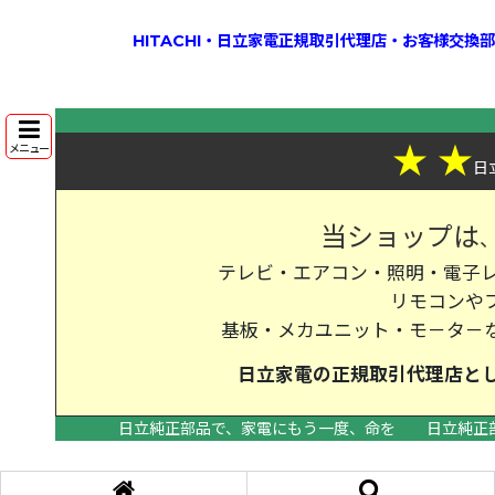
HITACHI・日立家電正規取引代理店・お客様交
★
★
メニュー
日
当ショップは
テレビ・エアコン・照明・電子レ
リモコンや
基板・メカユニット・モ－タ－
日立家電の
正規取引代理店
と
日立純正部品で、家電にもう一度、命を
日立純正