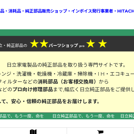
換部品・消耗品・純正部品販売ショップ・インボイス発行事業者・HITAC
★
★
★
★
立・純正部品
パーツショップ
の
pro
、
日立家電製品の純正部品を取り扱う専門サイトです。
ンジ・洗濯機・乾燥機・冷蔵庫・掃除機・I H・エコキュ
フィルターなどの
消耗部品（お客様交換用）
から
などの
プロ向け修理部品
まで,幅広く日立純正部品をご提供
して、安心・信頼の純正部品をお届
部品で、もう一度、命を 日立純正部品で、もう一度、命を 日立純
>