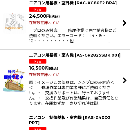
エアコン用基板・室外機
[
RAC-XC80E2 BRA
]
24,500
円
(税込)
在庫数在庫わずか
プロのみ対応 修理作業は専門業者様にご
依頼ください。エラ－コ－ド： 14・15・
16・・・・・・・・・他 …
エアコン用基板・室内機
[
AS-GR2825SBK 001
]
16,500
円
(税込)
在庫数在庫わずか
画：イメ－ジこの部品は、＞＞プロのみ対応＜
＜ 修理作業は専門業者様にご依頼くださ
い。・ 交換のサポートは、行っておりませ
ん。・ 交換作業及び作業結果は、自己責任とな
ります。在庫わずか 売り切れ時は御…
エアコン 制御基板・室内機
[
RAS-Z40D2
PRT
]