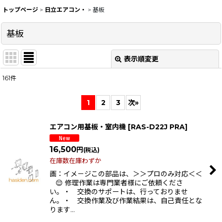
トップページ
>
日立エアコン・
>
基板
基板
表示順変更
閉じる
161
件
表示数
:
1
2
3
次
»
在庫あり
エアコン用基板・室内機
[
RAS-D22J PRA
]
並び順
:
16,500
円
(税込)
絞り込む
在庫数在庫わずか
画：イメ－ジこの部品は、＞＞プロのみ対応＜＜
😌 修理作業は専門業者様にご依頼くださ
い。・ 交換のサポートは、行っておりませ
ん。・ 交換作業及び作業結果は、自己責任とな
ります…