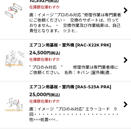
10,392
円
(税込)
在庫数在庫わずか
画：イメ－ジ ”プロのみ対応 ”修理作業は専門業者
にご依頼ください・ 交換のサポートは、行って
おりません。 ・ 交換作業及び作業結果は、自己
責任となります。 ☆彡ヒ…
エアコン用基板・室外機
[
RAC-X22K PRK
]
24,500
円
(税込)
在庫数在庫わずか
” プロのみ対応 ” 修理作業は専門業者様に
ご依頼ください。 名称：キバン (室外機)適…
エアコン用基板・室内機
[
RAS-S25A PRA
]
25,000
円
(税込)
在庫数在庫わずか
画：イメ－ジ ”プロのみ対応” エラ－コ－ド 9
回・・・・・・・・・・・・・・・・・・・・・
他>>>処置<<<…