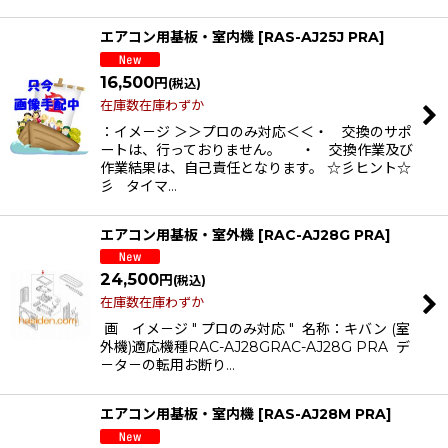
エアコン用基板・室内機
[
RAS-AJ25J PRA
]
16,500
円
(税込)
在庫数在庫わずか
：イメ－ジ ＞＞プロのみ対応＜＜・ 交換のサポ
ートは、行っておりません。 ・ 交換作業及び
作業結果は、自己責任となります。 ☆彡ヒント☆
彡 タイマ…
エアコン用基板・室外機
[
RAC-AJ28G PRA
]
24,500
円
(税込)
在庫数在庫わずか
画 イメ－ジ " プロのみ対応 " 名称：キバン (室
外機)適応機種RAC-AJ28GRAC-AJ28G PRA デ
－タ－の転用お断り…
エアコン用基板・室内機
[
RAS-AJ28M PRA
]