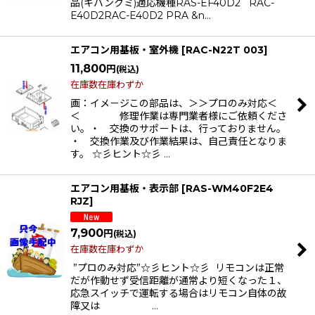
品(キバンクミ)適応機種RAS-EF40D2 RAC-
E40D2RAC-E40D2 PRA &n…
エアコン用基板・室外機
[
RAC-N22T 003
]
11,800
円
(税込)
在庫数在庫わずか
画：イメ－ジこの部品は、＞＞プロのみ対応＜
＜ 修理作業は専門業者様にご依頼くださ
い。・ 交換のサポートは、行っておりません。
・ 交換作業及び作業結果は、自己責任となりま
す。 ☆彡ヒント☆彡 …
エアコン用基板・表示部
[
RAS-WM40F2E4
RJZ
]
7,900
円
(税込)
在庫数在庫わずか
”プロのみ対応”☆彡ヒント☆彡 リモコンは正常
だが作動せず受信距離が通常より短くなった１、
応急スイッチで運転する場合はリモコン自体の故
障又は …