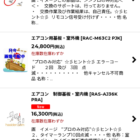
画：イメ－ジこの部品は、＞＞プロのみ対応＜
＜・ 交換のサポートは、行っておりません。
・ 交換作業及び作業結果は、自己責任。☆彡ヒ
ント☆彡 リモコン信号受け付けず・・・・他 名
称…
エアコン用基板・室外機
[
RAC-M63C2 PJK
]
24,800
円
(税込)
在庫数在庫わずか
”プロのみ対応“ ☆彡ヒント☆彡 エラ－コ－
ド ２回 及び 3回 点
滅・・・・・・・・・・ 他キャンセル不可商
品 名称：…
エアコン 制御基板・室内機
[
RAS-AJ36K
PRA
]
16,300
円
(税込)
在庫数在庫わずか
画 イメ－ジ ”プロのみ対応”☆彡ヒント☆彡
２．タイマ－ランプ10回点滅・・・・他 名称：室