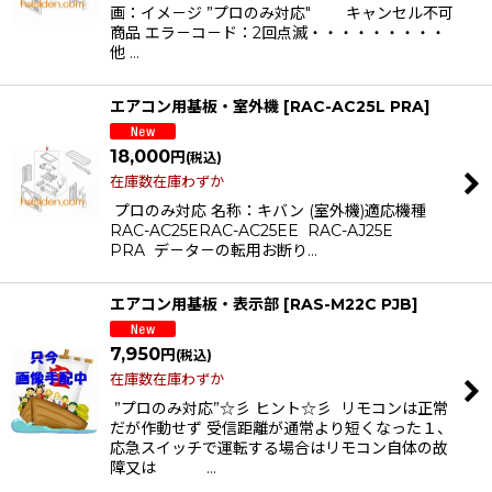
画：イメ－ジ ”プロのみ対応" キャンセル不可
商品 エラ－コ－ド：2回点滅・・・・・・・・・
他 …
エアコン用基板・室外機
[
RAC-AC25L PRA
]
18,000
円
(税込)
在庫数在庫わずか
プロのみ対応 名称：キバン (室外機)適応機種
RAC-AC25ERAC-AC25EE RAC-AJ25E
PRA デ－タ－の転用お断り…
エアコン用基板・表示部
[
RAS-M22C PJB
]
7,950
円
(税込)
在庫数在庫わずか
”プロのみ対応”☆彡 ヒント☆彡 リモコンは正常
だが作動せず 受信距離が通常より短くなった１、
応急スイッチで運転する場合はリモコン自体の故
障又は …