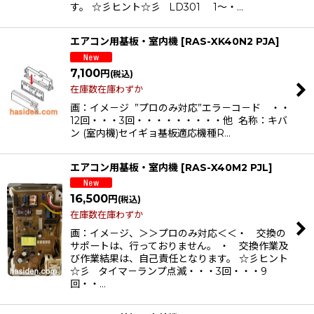
す。 ☆彡ヒント☆彡 LD301 1〜・…
エアコン用基板・室内機
[
RAS-XK40N2 PJA
]
7,100
円
(税込)
在庫数在庫わずか
画：イメ－ジ ”プロのみ対応”エラ－コ－ド ・・
12回・・・3回・・・・・・・・・他 名称：キバ
ン (室内機)セイギョ基板適応機種R…
エアコン用基板・室内機
[
RAS-X40M2 PJL
]
16,500
円
(税込)
在庫数在庫わずか
画：イメ－ジ、＞＞プロのみ対応＜＜・ 交換の
サポートは、行っておりません。 ・ 交換作業及
び作業結果は、自己責任となります。 ☆彡ヒント
☆彡 タイマ－ランプ点滅・・・3回・・・9
回・・…