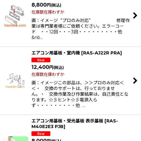
8,800
円
(税込)
在庫数在庫わずか
画：イメ－ジ ”プロのみ対応” 修理作
業は専門業者様にご依頼ください。エラ－コ－
ド ・・12回・・・3回・・・・・・・・・他
&nb…
エアコン用基板・室内機
[
RAS-AJ22R PRA
]
12,400
円
(税込)
在庫数在庫わずか
画：イメ－ジこの部品は、＞＞プロのみ対応＜
＜・ 交換のサポートは、行っておりませ
ん。・ 交換作業及び作業結果は、自己責任とな
ります。☆彡ヒント☆彡電源入ら
ず・・・・・・・・・他 …
エアコン用基板・受光基板 表示基板
[
RAS-
M40E2E3 PJB
]
8,000
円