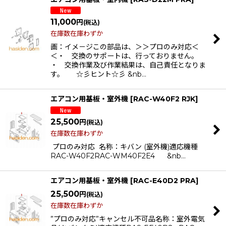
11,000
円
(税込)
在庫数在庫わずか
画：イメ－ジこの部品は、＞＞プロのみ対応＜
＜・ 交換のサポートは、行っておりません。
・ 交換作業及び作業結果は、自己責任となりま
す。 ☆彡ヒント☆彡 &nb…
エアコン用基板・室外機
[
RAC-W40F2 RJK
]
25,500
円
(税込)
在庫数在庫わずか
プロのみ対応 名称：キバン (室外機)適応機種
RAC-W40F2RAC-WM40F2E4 &nb…
エアコン用基板・室外機
[
RAC-E40D2 PRA
]
25,500
円
(税込)
在庫数在庫わずか
”プロのみ対応”キャンセル不可品名称：室外電気