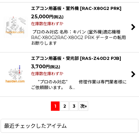
エアコン用基板・室外機
[
RAC-X80G2 PRK
]
25,000
円
(税込)
在庫数在庫わずか
プロのみ対応 名称：キバン (室外機)適応機種
RAC-X80G2RAC-X80G2 PRK デ－タ－の転用
お断りします
エアコン用基板・受光部
[
RAS-Z40D2 PJB
]
3,700
円
(税込)
在庫数在庫わずか
”プロのみ対応” 修理作業は専門業者様に
ご依頼願います。 &…
1
2
3
次
»
最近チェックしたアイテム