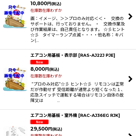
10,800
円
(税込)
在庫数在庫わずか
画：イメ－ジ、＞＞プロのみ対応＜＜・ 交換の
サポートは、行っておりません。 ・ 交換作業及
び作業結果は、自己責任となります。 ☆彡ヒント
☆彡 タイマ－ランプ点滅・・・・他名称：キバ
ン(…
エアコン用基板・表示部
[
RAS-AJ22J PJE
]
8,000
円
(税込)
在庫数在庫わずか
”プロのみ対応”☆彡 ヒント☆彡 リモコンは正常
だが作動せず 受信距離が通常より短くなった１、
応急スイッチで運転する場合はリモコン自体の故
障又は …
エアコン用基板・室外機
[
RAC-AJ36EG RJK
]
29,500
円
(税込)
在庫数在庫わずか