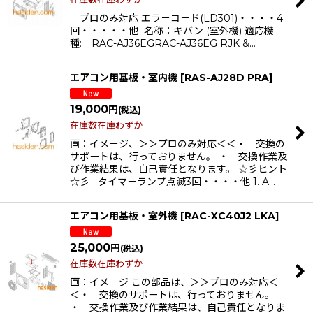
プロのみ対応 エラ－コ－ド(LD301)・・・・4
回・・・・・他 名称：キバン (室外機) 適応機
種: RAC-AJ36EGRAC-AJ36EG RJK &…
エアコン用基板・室内機
[
RAS-AJ28D PRA
]
19,000
円
(税込)
在庫数在庫わずか
画：イメ－ジ、＞＞プロのみ対応＜＜・ 交換の
サポートは、行っておりません。 ・ 交換作業及
び作業結果は、自己責任となります。 ☆彡ヒント
☆彡 タイマ－ランプ点滅3回・・・・他 1. A…
エアコン用基板・室外機
[
RAC-XC40J2 LKA
]
25,000
円
(税込)
在庫数在庫わずか
画：イメ－ジ この部品は、＞＞プロのみ対応＜
＜・ 交換のサポートは、行っておりません。
・ 交換作業及び作業結果は、自己責任となりま