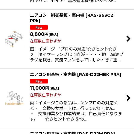
内キバン セイギョ基板適応機種RAS-AJ36…
エアコン 制御基板・室内機
[
RAS-S63C2
PRk
]
8,800
円
(税込)
在庫数在庫わずか
画 イメ－ジ ”プロのみ対応”☆彡ヒント☆彡
２．タイマ－ランプ10回点滅・・・・他 1 .電源プ
ラグを抜き、貫流ファンを手で回したときに重…
エアコン用基板・室内機
[
RAS-D22MBK PRA
]
11,000
円
(税込)
在庫数在庫わずか
画：イメ－ジこの部品は、＞＞プロのみ対応＜
＜・ 交換のサポートは、行っておりません。
・ 交換作業及び作業結果は、自己責任となりま
す。 ☆彡ヒント☆彡 &nb…
エアコン用基板・室内機
[
RAS-D22M PRA
]