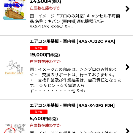
24,500
円
(税込)
在庫数在庫わずか
画：イメ－ジ ”プロのみ対応” キャンセル不可商
品 名称：キバン (室内機)適応機種RAS-
S36ZRAS-SX36Z &n…
エアコン用基板・室内機
[
RAS-AJ22C PRA
]
19,000
円
(税込)
在庫数在庫わずか
画：イメ－ジこの部品は、＞＞プロのみ対応＜
＜・ 交換のサポートは、行っておりません。
・ 交換作業及び作業結果は、自己責任となりま
す。 ☆彡ヒント☆彡電源入ら
ず・・・・・・・・・他 &nb…
エアコン用基板・室内機
[
RAS-X40F2 PJN
]
5,400
円
(税込)
在庫数在庫わずか