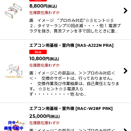
8,800
円
(税込)
在庫数在庫わずか
画 イメ－ジ ”プロのみ対応”☆彡ヒント☆彡
２．タイマ－ランプ10回点滅・・・・他 1 .電源プ
ラグを抜き、貫流ファンを手で回したときに重…
エアコン用基板・室内機
[
RAS-AJ22N PRA
]
10,800
円
(税込)
在庫数在庫わずか
画：イメ－ジこの部品は、＞＞プロのみ対応＜
＜・ 交換のサポートは、行っておりません。
・ 交換作業及び作業結果は、自己責任となりま
す。 ☆彡ヒント☆彡電源入ら
ず・・・・・・・・・他 &nb…
エアコン用基板・室外機
[
RAC-W28F PRK
]
25,000
円
(税込)
在庫数在庫わずか
画：イメ－ジこの部品は、＞＞プロのみ対応＜