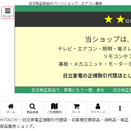
日立純正部品のパーツショップ、エアコン基板
★
★
メニュー
日
当ショップは
テレビ・エアコン・照明・電子レ
リモコンや
基板・メカユニット・モ－タ－
日立家電の
正規取引代理店
と
日立純正部品で、家電にもう一度、命を
日立純正
>
ホーム
商品検索
ご利用案内
カート
マイページ
HITACHI・日立家電正規取引代理店・お客様交換部品・消耗品・純正
部品販売ショップ。