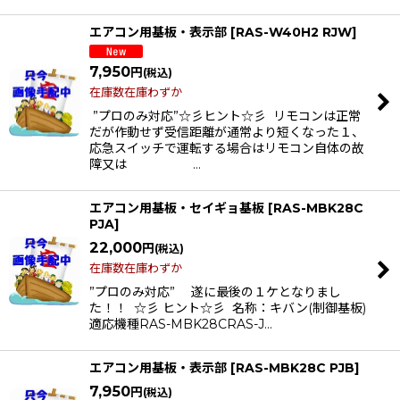
エアコン用基板・表示部
[
RAS-W40H2 RJW
]
7,950
円
(税込)
在庫数在庫わずか
”プロのみ対応”☆彡ヒント☆彡 リモコンは正常
だが作動せず受信距離が通常より短くなった１、
応急スイッチで運転する場合はリモコン自体の故
障又は …
エアコン用基板・セイギョ基板
[
RAS-MBK28C
PJA
]
22,000
円
(税込)
在庫数在庫わずか
”プロのみ対応” 遂に最後の１ケとなりまし
た！！ ☆彡 ヒント☆彡 名称：キバン(制御基板)
適応機種RAS-MBK28CRAS-J…
エアコン用基板・表示部
[
RAS-MBK28C PJB
]
7,950
円
(税込)