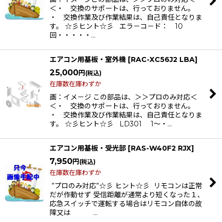
＜・ 交換のサポートは、行っておりません。
・ 交換作業及び作業結果は、自己責任となりま
す。 ☆彡ヒント☆彡 エラ－コ－ド： 10
回・・・・・…
エアコン用基板・室外機
[
RAC-XC56J2 LBA
]
25,000
円
(税込)
在庫数在庫わずか
画：イメ－ジ この部品は、＞＞プロのみ対応＜
＜・ 交換のサポートは、行っておりません。
・ 交換作業及び作業結果は、自己責任となりま
す。 ☆彡ヒント☆彡 LD301 1〜・…
エアコン用基板・受光部
[
RAS-W40F2 RJX
]
7,950
円
(税込)
在庫数在庫わずか
”プロのみ対応”☆彡 ヒント☆彡 リモコンは正常
だが作動せず 受信距離が通常より短くなった１、
応急スイッチで運転する場合はリモコン自体の故
障又は …