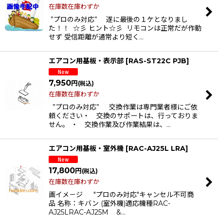
在庫数在庫わずか
”プロのみ対応” 遂に最後の１ケとなりまし
た！！ ☆彡 ヒント☆彡 リモコンは正常だが作動
せず 受信距離が通常より短く…
エアコン用基板・表示部
[
RAS-ST22C PJB
]
7,950
円
(税込)
在庫数在庫わずか
”プロのみ対応” 交換作業は専門業者様にご依
頼ください・ 交換のサポートは、行っておりま
せん。 ・ 交換作業及び作業結果は、…
エアコン用基板・室外機
[
RAC-AJ25L LRA
]
17,800
円
(税込)
在庫数在庫わずか
画イメ－ジ "プロのみ対応"キャンセル不可商
品 名称：キバン (室外機)適応機種RAC-
AJ25LRAC-AJ25M &…