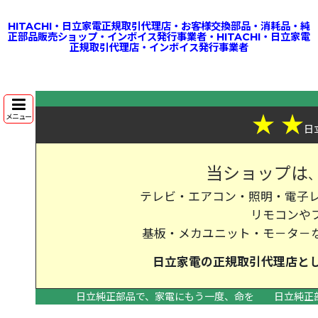
HITACHI・日立家電正規取引代理店・お客様交換部品・消耗品・純
正部品販売ショップ・インボイス発行事業者・HITACHI・日立家電
正規取引代理店・インボイス発行事業者
★
★
メニュー
日
当ショップは
テレビ・エアコン・照明・電子レ
リモコンや
基板・メカユニット・モ－タ－
日立家電の
正規取引代理店
と
日立純正部品で、家電にもう一度、命を
日立純正
>