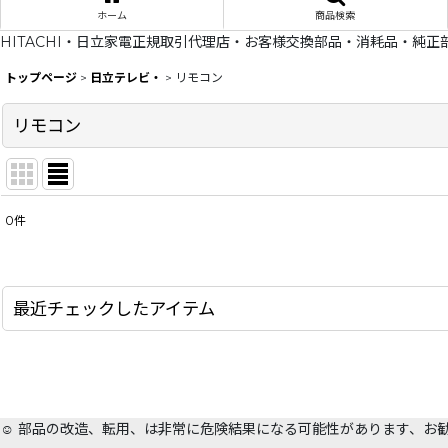
ホーム
商品検索
HITACHI・日立家電正規取引代理店・お客様交換部品・消耗品・純正
トップページ
>
日立テレビ・
>
リモコン
リモコン
0
件
表示数
:
在庫あり
最近チェックしたアイテム
並び順
:
☺️ 部品の改造、転用、は非常に危険結果になる可能性があります、お