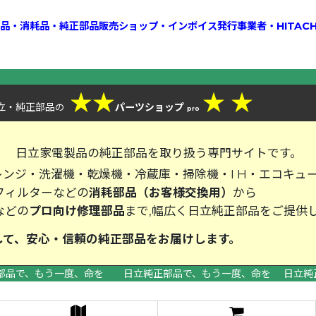
換部品・消耗品・純正部品販売ショップ・インボイス発行事業者・HITAC
★
★
★
★
立・純正部品
パーツショップ
の
pro
、
日立家電製品の純正部品を取り扱う専門サイトです。
ンジ・洗濯機・乾燥機・冷蔵庫・掃除機・I H・エコキュ
フィルターなどの
消耗部品（お客様交換用）
から
などの
プロ向け修理部品
まで,幅広く日立純正部品をご提供
して、安心・信頼の純正部品をお届
部品で、もう一度、命を 日立純正部品で、もう一度、命を 日立純
>