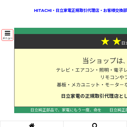
HITACHI・日立家電正規取引代理店・お客様交
★
★
メニュー
日
当ショップは
テレビ・エアコン・照明・電子レ
リモコンや
基板・メカユニット・モ－タ－
日立家電の
正規取引代理店
と
日立純正部品で、家電にもう一度、命を
日立純正