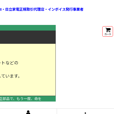
HI・日立家電正規取引代理店・インボイス発行事業者
カート
ートなどの
しています。
けします。
正部品で、もう一度、命を