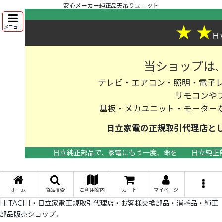
安心メーカー純正品天吊りユニット
★
★
メニュー
日
当ショップは
テレビ・エアコン・照明・電子レ
リモコンや
基板・メカユニット・モ－タ－
日立家電の
正規取引代理店
と
日立純正部品で、家電にもう一度、命を
日立純正
>
ホーム
商品検索
ご利用案内
カート
マイページ
HITACHI・日立家電正規取引代理店・お客様交換部品・消耗品・純正
部品販売ショップ。