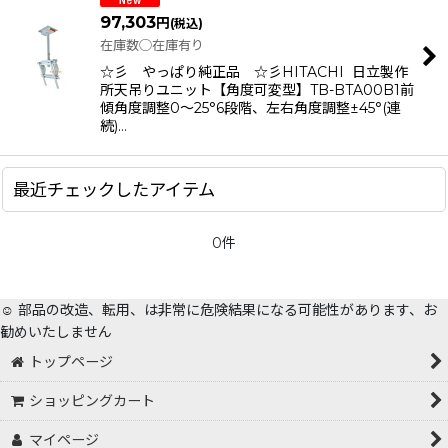
97,303
円
(税込)
在庫数◯在庫有り
☆彡 やっぱり純正品 ☆彡HITACHI 日立製作
所天吊りユニット【角度可変型】TB-BTA00B1前
傾角度調整0〜25°6段階、左右角度調整±45°(連
続)…
最近チェックしたアイテム
0件
☺️ 部品の改造、転用、は非常に危険結果になる可能性があります、お
勧めいたしません
トップページ
ショッピングカート
マイページ