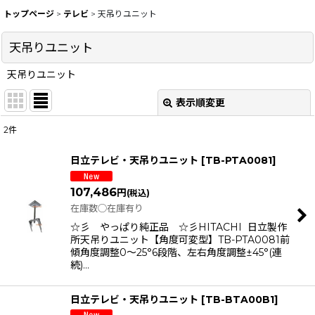
トップページ
>
テレビ
>
天吊りユニット
天吊りユニット
天吊りユニット
表示順変更
閉じる
2
件
表示数
:
日立テレビ・天吊りユニット
[
TB-PTA0081
]
在庫あり
107,486
円
(税込)
並び順
:
在庫数◯在庫有り
☆彡 やっぱり純正品 ☆彡HITACHI 日立製作
所天吊りユニット【角度可変型】TB-PTA0081前
絞り込む
傾角度調整0〜25°6段階、左右角度調整±45°(連
続)…
日立テレビ・天吊りユニット
[
TB-BTA00B1
]