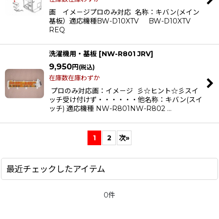
画 イメ－ジプロのみ対応 名称：キバン(メイン
基板）適応機種BW-D10XTV BW-D10XTV
REQ
洗濯機用・基板
[
NW-R801 JRV
]
9,950
円
(税込)
在庫数在庫わずか
プロのみ対応画：イメ－ジ 彡☆ヒント☆彡スイ
ッチ受け付けず・・・・・・他名称：キバン(スイ
ッチ) 適応機種 NW-R801NW-R802 …
1
2
次
»
最近チェックしたアイテム
0件