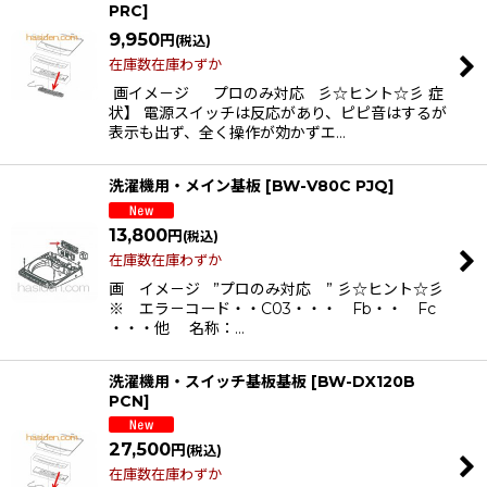
PRC
]
9,950
円
(税込)
在庫数在庫わずか
画イメ－ジ プロのみ対応 彡☆ヒント☆彡 症
状】 電源スイッチは反応があり、ピピ音はするが
表示も出ず、全く操作が効かずエ…
洗濯機用・メイン基板
[
BW-V80C PJQ
]
13,800
円
(税込)
在庫数在庫わずか
画 イメ－ジ ”プロのみ対応 ” 彡☆ヒント☆彡
※ エラ－コード・・C03・・・ Fb・・ Fc
・・・他 名称：…
洗濯機用・スイッチ基板基板
[
BW-DX120B
PCN
]
27,500
円
(税込)
在庫数在庫わずか