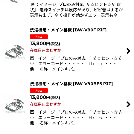
画：イメ－ジ プロのみ対応 彡☆ヒント☆彡 症
状】 電源スイッチは反応があり、ピピ音はするが
表示も出ず、全く操作が効かずエラー表示も全…
洗濯機用・メイン基板
[
BW-V80F PJF
]
13,800
円
(税込)
在庫数在庫わずか
画 イメ－ジ ”プロのみ対応 ” 彡☆ヒント☆彡
※ エラ－コード・・・・・ Fb Fc ・・・
他 名称：メインキバ…
洗濯機用・メイン基板
[
BW-V90BE5 PJZ
]
13,800
円
(税込)
在庫数在庫わずか
画 イメ－ジ ”プロのみ対応 ” 彡☆ヒント☆彡
※ エラ－コード・・・・・ Fb Fc ・・・
他 名称：メインキバ…