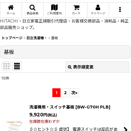
ホーム
商品検索
ご利用案内
カート
マイページ
HITACHI・日立家電正規取引代理店・お客様交換部品・消耗品・純正
部品販売ショップ。
トップページ
>
日立洗濯機・
>
基板
基板
表示順変更
閉じる
113
件
表示数
:
1
2
次
»
在庫あり
洗濯機用・スイッチ基板
[
BW-G70H PLB
]
並び順
:
9,920
円
(税込)
在庫数在庫わずか
絞り込む
彡☆ヒント☆彡 症状】 電源スイッチは反応があ