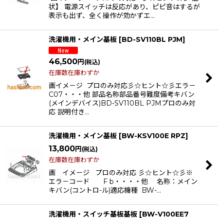
状】 電源スイッチは反応があり、ピピ音はするが
表示も出ず、全く操作が効かずエ…
洗濯機用・メイン基板
[
BD-SV110BL PJM
]
46,500
円
(税込)
在庫数在庫わずか
画イメ－ジ プロのみ対応彡☆ヒント☆彡エラ－
C07・・・他 部品名称部品番号難度備考キバン
(メインデバイス)BD-SV110BL PJMプロのみ対
応 説明付き…
洗濯機用・メイン基板
[
BW-KSV100E RPZ
]
13,800
円
(税込)
在庫数在庫わずか
画 イメ－ジ プロのみ対応 彡☆ヒント☆彡※
エラ－コード F b・・・・他 名称：メイン
キバン(コントロ-ル)適応機種 BW-…
洗濯機用・スイッチ基板基板
[
BW-V100EE7