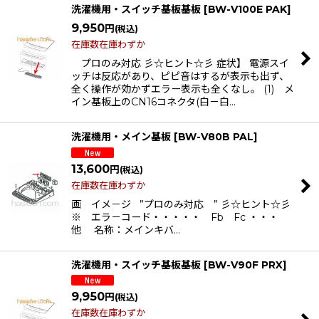
洗濯機用・スイッチ基板基板
[
BW-V100E PAK
]
9,950
円
(税込)
在庫数在庫わずか
プロのみ対応 彡☆ヒント☆彡 症状】 電源スイ
ッチは反応があり、ピピ音はするが表示も出ず、
全く操作が効かずエラー表示も全くなし。 (1) メ
イン基板上のCN16コネクタ(白－白…
洗濯機用・メイン基板
[
BW-V80B PAL
]
13,600
円
(税込)
在庫数在庫わずか
画 イメ－ジ ”プロのみ対応 ” 彡☆ヒント☆彡
※ エラ－コード・・・・・ Fb Fc ・・・
他 名称：メインキバ…
洗濯機用・スイッチ基板基板
[
BW-V90F PRX
]
9,950
円
(税込)
在庫数在庫わずか