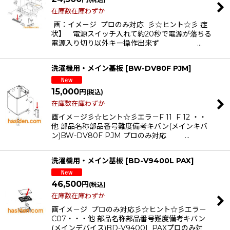
在庫数在庫わずか
画：イメ－ジ プロのみ対応 彡☆ヒント☆彡 症
状】 電源スイッチ入れて約20秒で電源が落ちる
電源入り切り以外キー操作出来ず …
洗濯機用・メイン基板
[
BW-DV80F PJM
]
15,000
円
(税込)
在庫数在庫わずか
画イメ－ジ彡☆ヒント☆彡エラ－F 11 F 12 ・・
他 部品名称部品番号難度備考キバン(メインキバ
ン)BW-DV80F PJM プロのみ対応 …
洗濯機用・メイン基板
[
BD-V9400L PAX
]
46,500
円
(税込)
在庫数在庫わずか
画イメ－ジ プロのみ対応彡☆ヒント☆彡エラ－
C07・・・他 部品名称部品番号難度備考キバン
(メインデバイス)BD-V9400L PAXプロのみ対