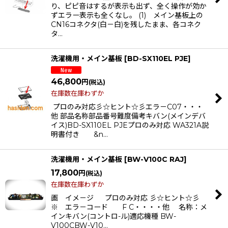
り、ピピ音はするが表示も出ず、全く操作が効か
ずエラー表示も全くなし。 (1) メイン基板上の
CN16コネクタ(白－白)を残したまま、各コネク
タ…
洗濯機用・メイン基板
[
BD-SX110EL PJE
]
46,800
円
(税込)
在庫数在庫わずか
プロのみ対応彡☆ヒント☆彡エラ－C07・・・
他 部品名称部品番号難度備考キバン(メインデバ
イス)BD-SX110EL PJEプロのみ対応 WA321A説
明書付き &n…
洗濯機用・メイン基板
[
BW-V100C RAJ
]
17,800
円
(税込)
在庫数在庫わずか
画 イメ－ジ プロのみ対応 彡☆ヒント☆彡
※ エラ－コード F C・・・・他 名称：メ
インキバン(コントロ-ル)適応機種 BW-
V100CBW-V10…