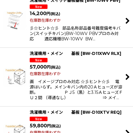
洗濯機用・スイッチ基板基板
[
BW-10WV PBV
]
14,200
円
(税込)
在庫数在庫わずか
彡☆ヒント☆彡 部品名称部品番号難度備考キバ
ン(スイッチキバン)BW-10WV PBVプロのみ対
応 適応機種BW-10WV BW…
洗濯機用・メイン 基板
[
BW-D11XWV RLX
]
57,000
円
(税込)
在庫数在庫わずか
画 イメ－ジプロのみ対応 ☆彡ヒント☆彡 電
源はいらず。メインキバン内の20Ａヒューズが溶
断。 ＰＪ5（黒）と3.15ＡヒューズＦ
Ｕ２間 （導通なし） ⇒ メイ…
洗濯機用・メイン 基板
[
BW-D10XTV REQ
]
59,800
円
(税込)
在庫数在庫わずか