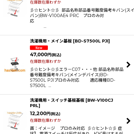
在庫数在庫わずか
彡☆ヒント☆彡 部品名称部品番号難度備考キバン(ス
バン)BW-V100AE4 PRC プロのみ対
…
洗濯機用・メイン基板
[
BD-S7500L PJI
]
47,000
円
(税込)
在庫数在庫わずか
彡☆ヒント☆彡エラ－C07・・・他 部品名称部品
番号難度備考キバン(メインデバイス)BD-
S7500L PJIプロのみ対応 適応機種BD-
S7500L …
洗濯機用・スイッチ基板基板
[
BW-V100CJ
PRL
]
12,200
円
(税込)
在庫数在庫わずか
画：イメ－ジ プロのみ対応 彡☆ヒント☆彡 症
状】 電源スイッチは反応があり、ピピ音はするが