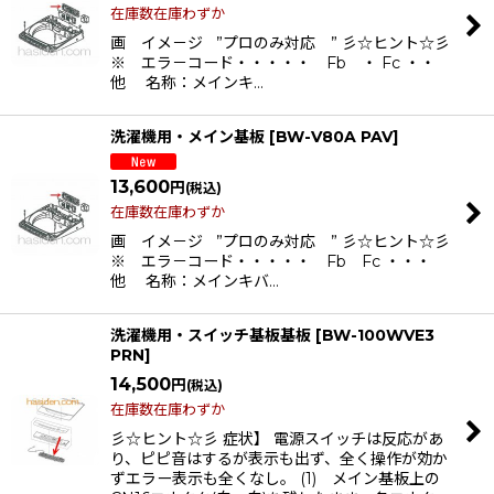
在庫数在庫わずか
画 イメ－ジ ”プロのみ対応 ” 彡☆ヒント☆彡
※ エラ－コード・・・・・ Fb ・ Fc ・・
他 名称：メインキ…
洗濯機用・メイン基板
[
BW-V80A PAV
]
13,600
円
(税込)
在庫数在庫わずか
画 イメ－ジ ”プロのみ対応 ” 彡☆ヒント☆彡
※ エラ－コード・・・・・ Fb Fc ・・・
他 名称：メインキバ…
洗濯機用・スイッチ基板基板
[
BW-100WVE3
PRN
]
14,500
円
(税込)
在庫数在庫わずか
彡☆ヒント☆彡 症状】 電源スイッチは反応があ
り、ピピ音はするが表示も出ず、全く操作が効か
ずエラー表示も全くなし。 (1) メイン基板上の