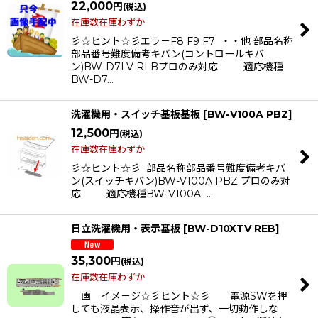
22,000
円
(税込)
在庫数在庫わずか
彡☆ヒント☆彡エラ－F8 F9 F7 ・・他 部品名称
部品番号難度備考キバン(コントロールキバ
ン)BW-D7LV RLBプロのみ対応 適応機種
BW-D7…
洗濯機用・スイッチ基板基板
[
BW-V100A PBZ
]
12,500
円
(税込)
在庫数在庫わずか
彡☆ヒント☆彡 部品名称部品番号難度備考キバ
ン(スイッチキバン)BW-V100A PBZ プロのみ対
応 適応機種BW-V100A …
日立洗濯機用・表示基板
[
BW-D10XTV REB
]
35,300
円
(税込)
在庫数在庫わずか
画 イメ－ジ☆彡ヒント☆彡 電源SWを押
しても液晶表示、操作音が出ず、一切動作しな