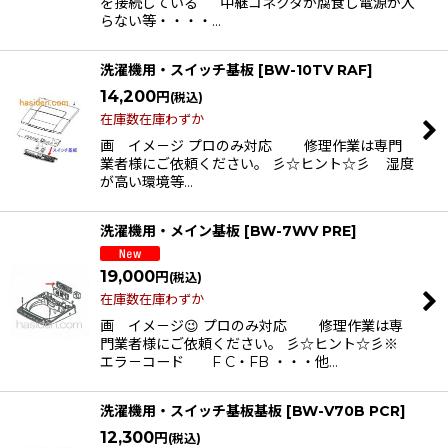
を接続している 中継コネクタが腐食し電源が入
らない等・・・・…
洗濯機用・スイッチ基板
[
BW-10TV RAF
]
14,200
円
(税込)
在庫数在庫わずか
画 イメ－ジ プロのみ対応 修理作業は専門
業者様にご依頼ください。 彡☆ヒント☆彡 湿度
が高い環境等…
洗濯機用・メイン基板
[
BW-7WV PRE
]
19,000
円
(税込)
在庫数在庫わずか
画 イメ－ジ😉 プロのみ対応 修理作業は専
門業者様にご依頼ください。 彡☆ヒント☆彡※
エラ－コード F C・FB ・・・他…
洗濯機用・スイッチ基板基板
[
BW-V70B PCR
]
12,300
円
(税込)