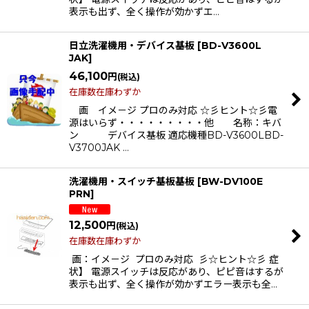
表示も出ず、全く操作が効かずエ…
日立洗濯機用・デバイス基板
[
BD-V3600L
JAK
]
46,100
円
(税込)
在庫数在庫わずか
画 イメ－ジ プロのみ対応 ☆彡ヒント☆彡電
源はいらず・・・・・・・・・他 名称：キバ
ン デバイス基板 適応機種BD-V3600LBD-
V3700JAK …
洗濯機用・スイッチ基板基板
[
BW-DV100E
PRN
]
12,500
円
(税込)
在庫数在庫わずか
画：イメ－ジ プロのみ対応 彡☆ヒント☆彡 症
状】 電源スイッチは反応があり、ピピ音はするが
表示も出ず、全く操作が効かずエラー表示も全…