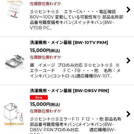
在庫数在庫わずか
彡☆ヒント☆彡 エラ－C4・・・・電圧確認
80V〜100V 変動している可能性有り 部品名称部
品番号難度備考キバン(スイッチキバン)BW-
V70B PC…
洗濯機用・メイン基板
[
BW-10TV PKM
]
15,000
円
(税込)
在庫数在庫わずか
画 イメ－ジ プロのみ対応 彡☆ヒント☆彡 ※
エラ－コード F C・FB ・・・他 名称：メ
インキバン(コントロ-ル)適応機種BW-10T…
洗濯機用・メイン基板
[
BW-D8SV PRN
]
15,000
円
(税込)
在庫数在庫わずか
彡☆ヒント☆彡エラ－F 11 F 12 ・・他 部品名称
部品番号難度備考キバン(メインキバン)BW-
D8SV PRNプロのみ対応 適応機種BW-