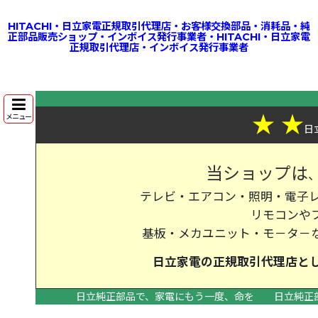
HITACHI・日立家電正規取引代理店・お客様交換部品・消耗品・純
正部品販売ショップ・インボイス発行事業者・HITACHI・日立家電
正規取引代理店・インボイス発行事業者
★
★
メニュー
日
当ショップは
テレビ・エアコン・照明・電子レ
リモコンや
基板・メカユニット・モ－タ－
日立家電の
正規取引代理店
と
日立純正部品で、家電にもう一度、命を
日立純正
>