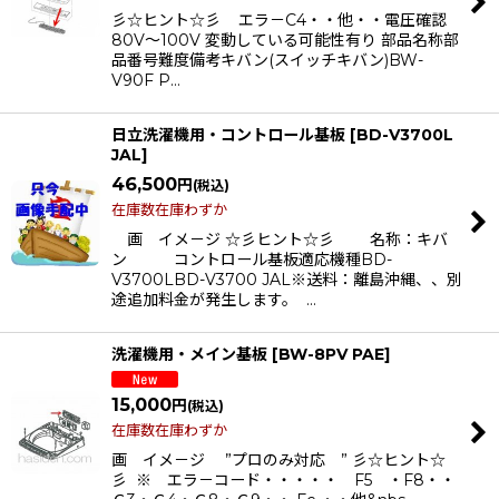
彡☆ヒント☆彡 エラ－C4・・他・・電圧確認
80V〜100V 変動している可能性有り 部品名称部
品番号難度備考キバン(スイッチキバン)BW-
V90F P…
日立洗濯機用・コントロール基板
[
BD-V3700L
JAL
]
46,500
円
(税込)
在庫数在庫わずか
画 イメ－ジ ☆彡ヒント☆彡 名称：キバ
ン コントロール基板適応機種BD-
V3700LBD-V3700 JAL※送料：離島沖縄、、別
途追加料金が発生します。 …
洗濯機用・メイン基板
[
BW-8PV PAE
]
15,000
円
(税込)
在庫数在庫わずか
画 イメ－ジ ”プロのみ対応 ” 彡☆ヒント☆
彡 ※ エラ－コード・・・・・ F5 ・F8・・