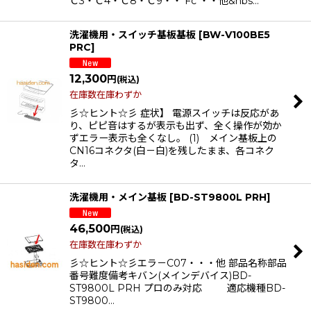
Ｃ3・Ｃ4・Ｃ8・Ｃ9・・ Fc ・・他&nbs…
洗濯機用・スイッチ基板基板
[
BW-V100BE5
PRC
]
12,300
円
(税込)
在庫数在庫わずか
彡☆ヒント☆彡 症状】 電源スイッチは反応があ
り、ピピ音はするが表示も出ず、全く操作が効か
ずエラー表示も全くなし。 (1) メイン基板上の
CN16コネクタ(白－白)を残したまま、各コネク
タ…
洗濯機用・メイン基板
[
BD-ST9800L PRH
]
46,500
円
(税込)
在庫数在庫わずか
彡☆ヒント☆彡エラ－C07・・・他 部品名称部品
番号難度備考キバン(メインデバイス)BD-
ST9800L PRH プロのみ対応 適応機種BD-
ST9800…