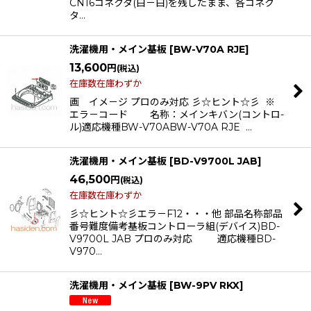
CN16コネクタ(白－白)を残したまま、各コネク
タ…
洗濯機用・メイン基板
[
BW-V70A RJE
]
13,600
円
(税込)
在庫数在庫わずか
画 イメ－ジ プロのみ対応 彡☆ヒント☆彡 ※
エラ－コード 名称：メインキバン(コントロ-
ル)適応機種BW-V70ABW-V70A RJE …
洗濯機用・メイン基板
[
BD-V9700L JAB
]
46,500
円
(税込)
在庫数在庫わずか
彡☆ヒント☆彡エラ－F12・・・他 部品名称部品
番号難度備考基板コントローラ組(デバイス)BD-
V9700L JAB プロのみ対応 適応機種BD-
V970…
洗濯機用・メイン基板
[
BW-9PV RKX
]