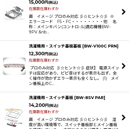
15,000
円
(税込)
在庫数在庫わずか
画 イメ－ジ プロのみ対応 彡☆ヒント☆彡 ※
エラ－コード F5・FC・・・・・・・・他 名
称：メインキバン(コントロ-ル)適応機種BW-
9PV &nb…
洗濯機用・スイッチ基板基板
[
BW-V100C PRN
]
12,300
円
(税込)
在庫数在庫わずか
プロのみ対応 彡☆ヒント☆彡 症状】 電源スイッ
チは反応があり、ピピ音はするが表示も出ず、全
く操作が効かずエラー表示も全くなし。 (1) メイ
ン基板上のC…
洗濯機用・スイッチ基板
[
BW-8SV PAR
]
14,200
円
(税込)
在庫数在庫わずか
画 イメ－ジ プロのみ対応 彡☆ヒント☆彡 湿
度が高い環境等で、スイッチ基板部とメイン基板