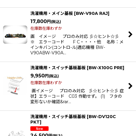
洗濯機用・メイン基板
[
BW-V90A RAJ
]
17,800
円
(税込)
在庫数在庫わずか
画 イメ－ジ プロのみ対応 彡☆ヒント☆彡
※ エラ－コード F C・・・・他 名称：メ
インキバン(コントロ-ル)適応機種 BW-
V90ABW-V90A…
洗濯機用・スイッチ基板基板
[
BW-X100G PRE
]
9,950
円
(税込)
在庫数在庫わずか
画イメ－ジ プロのみ対応 彡☆ヒント☆彡 症
状】エラ－コ－ド C03 作動せず。 (1) フタの
変形ないか確認&rar…
洗濯機用・スイッチ基板基板
[
BW-DV120C
PKT
]
24,500
円
(税込)