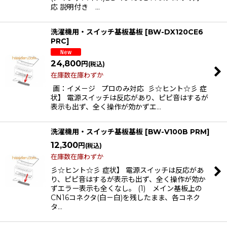
応 説明付き …
洗濯機用・スイッチ基板基板
[
BW-DX120CE6
PRC
]
24,800
円
(税込)
在庫数在庫わずか
画：イメ－ジ プロのみ対応 彡☆ヒント☆彡 症
状】 電源スイッチは反応があり、ピピ音はするが
表示も出ず、全く操作が効かずエ…
洗濯機用・スイッチ基板基板
[
BW-V100B PRM
]
12,300
円
(税込)
在庫数在庫わずか
彡☆ヒント☆彡 症状】 電源スイッチは反応があ
り、ピピ音はするが表示も出ず、全く操作が効か
ずエラー表示も全くなし。 (1) メイン基板上の
CN16コネクタ(白－白)を残したまま、各コネク
タ…