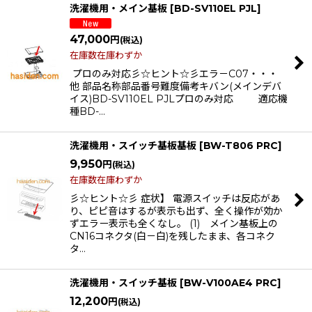
洗濯機用・メイン基板
[
BD-SV110EL PJL
]
47,000
円
(税込)
在庫数在庫わずか
プロのみ対応彡☆ヒント☆彡エラ－C07・・・
他 部品名称部品番号難度備考キバン(メインデバ
イス)BD-SV110EL PJLプロのみ対応 適応機
種BD-…
洗濯機用・スイッチ基板基板
[
BW-T806 PRC
]
9,950
円
(税込)
在庫数在庫わずか
彡☆ヒント☆彡 症状】 電源スイッチは反応があ
り、ピピ音はするが表示も出ず、全く操作が効か
ずエラー表示も全くなし。 (1) メイン基板上の
CN16コネクタ(白－白)を残したまま、各コネク
タ…
洗濯機用・スイッチ基板
[
BW-V100AE4 PRC
]
12,200
円
(税込)