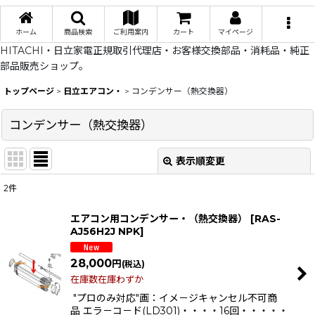
ホーム
商品検索
ご利用案内
カート
マイページ
HITACHI・日立家電正規取引代理店・お客様交換部品・消耗品・純正
部品販売ショップ。
トップページ
>
日立エアコン・
>
コンデンサー（熱交換器）
コンデンサー（熱交換器）
表示順変更
閉じる
2
件
表示数
:
エアコン用コンデンサー・（熱交換器）
[
RAS-
AJ56H2J NPK
]
在庫あり
28,000
円
(税込)
並び順
:
在庫数在庫わずか
"プロのみ対応"画：イメ－ジキャンセル不可商
絞り込む
品 エラ－コ－ド(LD301)・・・・16回・・・・・