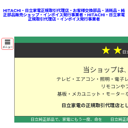
HITACHI・日立家電正規取引代理店・お客様交換部品・消耗品・純
正部品販売ショップ・インボイス発行事業者・HITACHI・日立家電
正規取引代理店・インボイス発行事業者
★
★
メニュー
日
当ショップは
テレビ・エアコン・照明・電子レ
リモコンや
基板・メカユニット・モ－タ－
日立家電の
正規取引代理店
と
日立純正部品で、家電にもう一度、命を
日立純正
>