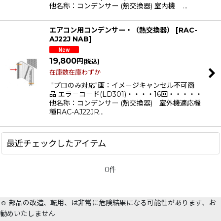
他名称：コンデンサー (熱交換器) 室内機 …
エアコン用コンデンサー・（熱交換器）
[
RAC-
AJ22J NAB
]
19,800
円
(税込)
在庫数在庫わずか
"プロのみ対応"画：イメ－ジキャンセル不可商
品 エラ－コ－ド(LD301)・・・・16回・・・・・
他名称：コンデンサー (熱交換器) 室外機適応機
種RAC-AJ22JR…
最近チェックしたアイテム
0件
☺️ 部品の改造、転用、は非常に危険結果になる可能性があります、お
勧めいたしません