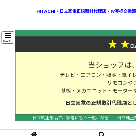
HITACHI・日立家電正規取引代理店・お客様交
★
★
メニュー
日
当ショップは
テレビ・エアコン・照明・電子レ
リモコンや
基板・メカユニット・モ－タ－
日立家電の
正規取引代理店
と
日立純正部品で、家電にもう一度、命を
日立純正