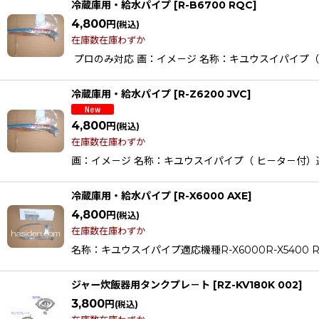
冷蔵庫用・給水パイプ
[
R-B6700 RQC
]
4,800
円
(税込)
在庫数在庫わずか
プロのみ対応 画：イメ－ジ 名称：キユウスイパイプ（ ヒ－タ－
冷蔵庫用・給水パイプ
[
R-Z6200 JVC
]
4,800
円
(税込)
在庫数在庫わずか
画：イメ－ジ 名称：キユウスイパイプ（ ヒ－タ－付）適応
冷蔵庫用・給水パイプ
[
R-X6000 AXE
]
4,800
円
(税込)
在庫数在庫わずか
名称：キユウスイパイプ適応機種R-X6000R-X5400 R-SF
ジャー炊飯器用タンクプレ－ト
[
RZ-KV180K 002
]
3,800
円
(税込)