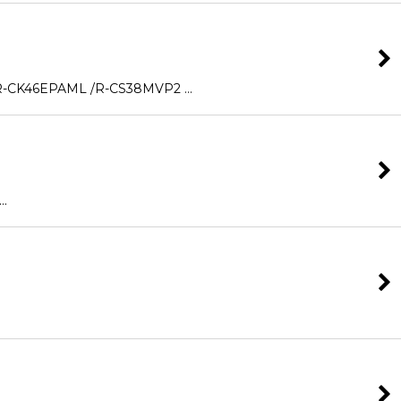
K46EPAML /R-CS38MVP2 …
…