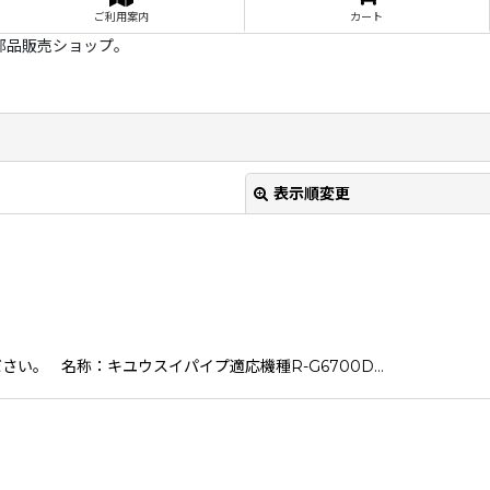
ご利用案内
カート
部品販売ショップ。
表示順変更
い。 名称：キユウスイパイプ適応機種R-G6700D…
絞り込む