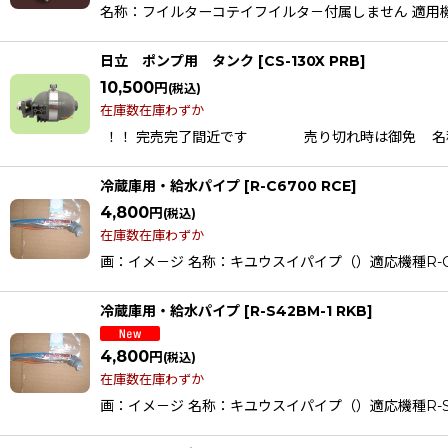
名称：フイルターコテイフイルタ－付属しません 適用機種R-A5700,R
日立 ポンプ用 タンク
[
CS-130X PRB
]
10,500
円
(税込)
在庫数在庫わずか
！！ 完売完了間近です 売り切れ時は御免 名称：混合タンク
冷蔵庫用・給水パイプ
[
R-C6700 RCE
]
4,800
円
(税込)
在庫数在庫わずか
画：イメ－ジ 名称：キユウスイパイプ（）適応機種R-CX67
冷蔵庫用・給水パイプ
[
R-S42BM-1 RKB
]
4,800
円
(税込)
在庫数在庫わずか
画：イメ－ジ 名称：キユウスイパイプ（）適応機種R-S42BMR