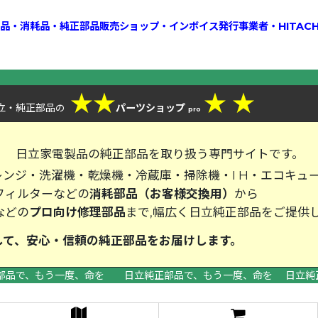
換部品・消耗品・純正部品販売ショップ・インボイス発行事業者・HITAC
★
★
★
★
立・純正部品
パーツショップ
の
pro
、
日立家電製品の純正部品を取り扱う専門サイトです。
ンジ・洗濯機・乾燥機・冷蔵庫・掃除機・I H・エコキュ
フィルターなどの
消耗部品（お客様交換用）
から
などの
プロ向け修理部品
まで,幅広く日立純正部品をご提供
して、安心・信頼の純正部品をお届
部品で、もう一度、命を 日立純正部品で、もう一度、命を 日立純
>