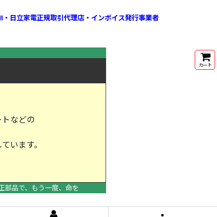
HI・日立家電正規取引代理店・インボイス発行事業者
カート
ートなどの
しています。
けします。
正部品で、もう一度、命を