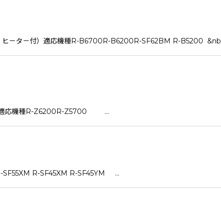
付）適応機種R-B6700R-B6200R-SF62BM R-B5200 &nb
機種R-Z6200R-Z5700 …
55XM R-SF45XM R-SF45YM …