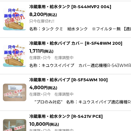
冷蔵庫用・給水タンク
[
R-S44MVP2 004
]
8,200
円
(税込)
只今在庫切れ‼
名称：タンク クミ 給水タンク ※フイルタ－無 【適応機種】 R-A
冷蔵庫用・給水パイプ カバ－
[
R-SF48WM 200
]
1,711
円
(税込)
在庫数×只今 在庫調整中
名称：キユウスイパイプ カバ－適応機種R-S43WMR-S43W
冷蔵庫用・給水パイプ
[
R-SF54WM 100
]
4,800
円
(税込)
在庫数×只今 在庫調整中
”プロのみ対応” 名称：キユウスイパイプ適応機種R-S43
冷蔵庫用・給水タンク
[
R-S421V PCE
]
10,800
円
(税込)
在庫数×只今 在庫調整中