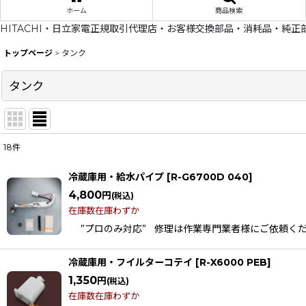
ホーム
商品検索
HITACHI・日立家電正規取引代理店・お客様交換部品・消耗品・純正
トップページ
>
タンク
タンク
18
件
表示数
:
冷蔵庫用・給水パイプ
[
R-G6700D 040
]
在庫あり
4,800
円
(税込)
在庫数在庫わずか
並び順
:
”プロのみ対応” 修理は作業専門業者様にご依頼くださ
冷蔵庫用・フイルターコテイ
[
R-X6000 PEB
]
1,350
円
(税込)
在庫数在庫わずか