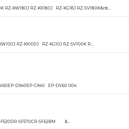
KW180J RZ-KX180J RZ-KG18J RZ-SV180K&nb…
0J RZ-KX100J RZ-KG10J RZ-SV100K R…
0EP-DX40EP-CX40 EP-DV60 004
20DR-SF570CR-SF62BM &…