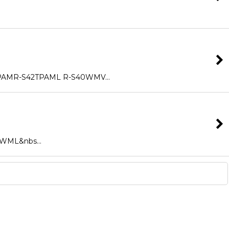
MR-S42TPAML R-S40WMV…
WML&nbs…