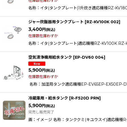
在庫数在庫わずか
名称：イタ(タンクプレート)1升炊き適応機種RZ-KV180K RZ-
ジャー炊飯器用タンクプレ－ト
[
RZ-KV100K 002
]
3,400
円
(税込)
在庫数在庫わずか
名称：イタ(タンクプレート)適応機種RZ-KV100K RZ-KW10
空気清浄機用給水タンク
[
EP-DV60 004
]
5,900
円
(税込)
在庫数在庫わずか
名称：加湿用タンク適応機種EP-EV65EP-EX50EP-DV6
冷蔵庫用・給水タンク
[
R-F520D PRN
]
5,900
円
(税込)
完売し販売完了
画：イメ－ジ 名称：タンククミ(キユウスイ)適応機種R-F5