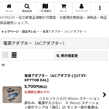
ホーム
商品検索
ご利用案内
カート
マイページ
HITACHI・日立家電正規取引代理店・お客様交換部品・消耗品・純正
部品販売ショップ。
トップページ
>
日立テレビ・
>
電源アダプタ－（ACアダプタ－）
電源アダプタ－（ACアダプタ－）
表示順変更
閉じる
1
件
表示数
:
電源アダプタ－（ACアダプタ-)
[
UT37-
XP770B EAL
]
在庫あり
5,700
円
(税込)
並び順
:
在庫数在庫わずか
☆彡ヒント☆彡(1) Wooo ステーション
部のみ、電源が入らない ※ Wooo ステーショ
絞り込む
ン部のランプは「消灯」(2) モニター部の電源は、