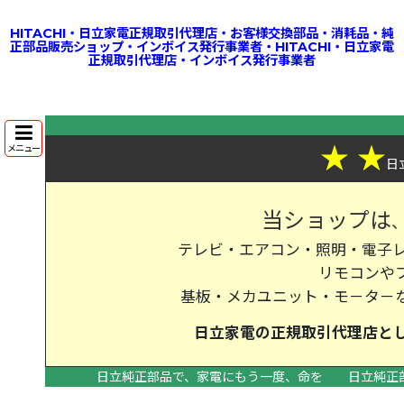
HITACHI・日立家電正規取引代理店・お客様交換部品・消耗品・純
正部品販売ショップ・インボイス発行事業者・HITACHI・日立家電
正規取引代理店・インボイス発行事業者
★
★
メニュー
日
当ショップは
テレビ・エアコン・照明・電子レ
リモコンや
基板・メカユニット・モ－タ－
日立家電の
正規取引代理店
と
日立純正部品で、家電にもう一度、命を
日立純正
>