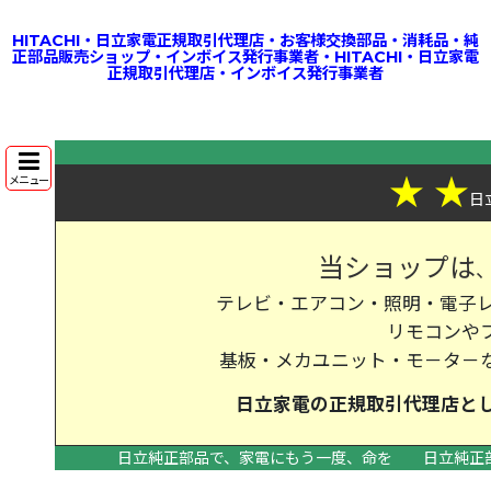
HITACHI・日立家電正規取引代理店・お客様交換部品・消耗品・純
正部品販売ショップ・インボイス発行事業者・HITACHI・日立家電
正規取引代理店・インボイス発行事業者
★
★
メニュー
日
当ショップは
テレビ・エアコン・照明・電子レ
リモコンや
基板・メカユニット・モ－タ－
日立家電の
正規取引代理店
と
日立純正部品で、家電にもう一度、命を
日立純正
>