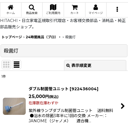
ホーム
商品検索
ご利用案内
カート
マイページ
HITACHI・日立家電正規取引代理店・お客様交換部品・消耗品・純正
部品販売ショップ。
トップページ
>
24時間風呂（ブロ）・
>
殺菌灯
殺菌灯
表示順変更
閉じる
1
件
表示数
:
ダブル制菌管ユニット
[
922436004
]
在庫あり
25,000
円
(税込)
在庫数在庫わずか
並び順
:
紫外線ランプダブル制菌管ユニット 送料無料
●浴水の除菌3年半に1回の交換 メーカー:：
JANOME（ジャノメ） 適合機…
絞り込む