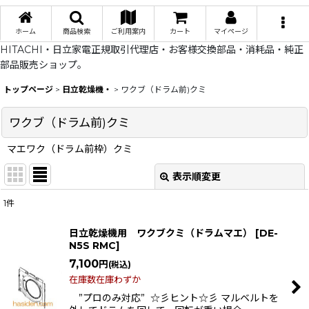
ホーム
商品検索
ご利用案内
カート
マイページ
HITACHI・日立家電正規取引代理店・お客様交換部品・消耗品・純正
部品販売ショップ。
トップページ
>
日立乾燥機・
>
ワクブ（ドラム前)クミ
ワクブ（ドラム前)クミ
マエワク（ドラム前枠）クミ
表示順変更
閉じる
1
件
表示数
:
日立乾燥機用 ワクブクミ（ドラムマエ）
[
DE-
N5S RMC
]
在庫あり
7,100
円
(税込)
並び順
:
在庫数在庫わずか
”プロのみ対応” ☆彡ヒント☆彡 マルベルトを