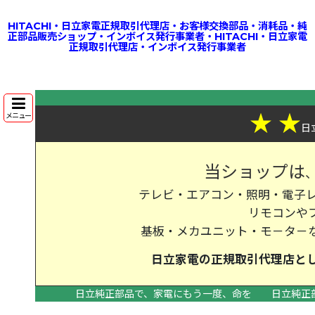
HITACHI・日立家電正規取引代理店・お客様交換部品・消耗品・純
正部品販売ショップ・インボイス発行事業者・HITACHI・日立家電
正規取引代理店・インボイス発行事業者
★
★
メニュー
日
当ショップは
テレビ・エアコン・照明・電子レ
リモコンや
基板・メカユニット・モ－タ－
日立家電の
正規取引代理店
と
日立純正部品で、家電にもう一度、命を
日立純正
>