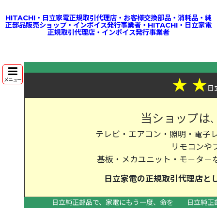
HITACHI・日立家電正規取引代理店・お客様交換部品・消耗品・純
正部品販売ショップ・インボイス発行事業者・HITACHI・日立家電
正規取引代理店・インボイス発行事業者
★
★
メニュー
日
当ショップは
テレビ・エアコン・照明・電子レ
リモコンや
基板・メカユニット・モ－タ－
日立家電の
正規取引代理店
と
日立純正部品で、家電にもう一度、命を
日立純正
>