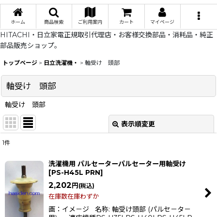
ホーム
商品検索
ご利用案内
カート
マイページ
HITACHI・日立家電正規取引代理店・お客様交換部品・消耗品・純正
部品販売ショップ。
トップページ
>
日立洗濯機・
>
軸受け 頭部
軸受け 頭部
軸受け 頭部
表示順変更
閉じる
1
件
表示数
:
洗濯機用 パルセーターパルセーター用軸受け
[
PS-H45L PRN
]
在庫あり
2,202
円
(税込)
並び順
:
在庫数在庫わずか
画：イメ－ジ 名称: 軸受け頭部 (パルセ－タ－