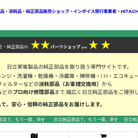
換部品・消耗品・純正部品販売ショップ・インボイス発行事業者・HITAC
★
★
★
★
立・純正部品
パーツショップ
の
pro
、
日立家電製品の純正部品を取り扱う専門サイトです。
ンジ・洗濯機・乾燥機・冷蔵庫・掃除機・I H・エコキュ
フィルターなどの
消耗部品（お客様交換用）
から
などの
プロ向け修理部品
まで,幅広く日立純正部品をご提供
して、安心・信頼の純正部品をお届
部品で、もう一度、命を 日立純正部品で、もう一度、命を 日立純
>