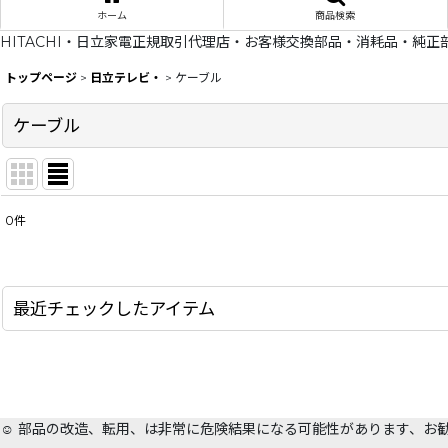
ホーム
商品検索
HITACHI・日立家電正規取引代理店・お客様交換部品・消耗品・純正
トップページ
>
日立テレビ・
>
ケーブル
ケーブル
0
件
表示数
:
在庫あり
最近チェックしたアイテム
並び順
:
☺️ 部品の改造、転用、は非常に危険結果になる可能性があります、お