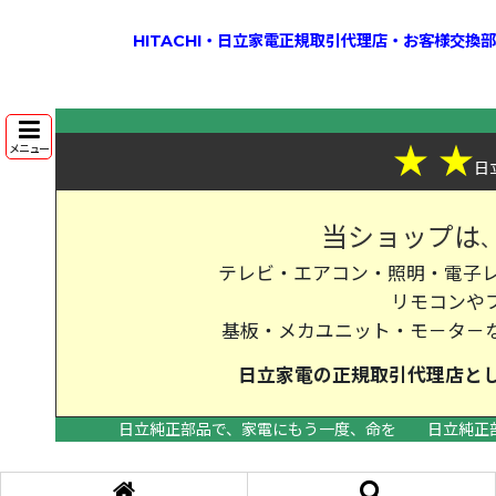
HITACHI・日立家電正規取引代理店・お客様交
★
★
メニュー
日
当ショップは
テレビ・エアコン・照明・電子レ
リモコンや
基板・メカユニット・モ－タ－
日立家電の
正規取引代理店
と
日立純正部品で、家電にもう一度、命を
日立純正