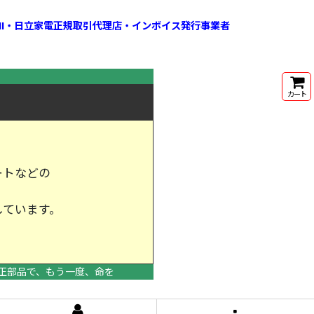
HI・日立家電正規取引代理店・インボイス発行事業者
カート
ートなどの
しています。
けします。
正部品で、もう一度、命を