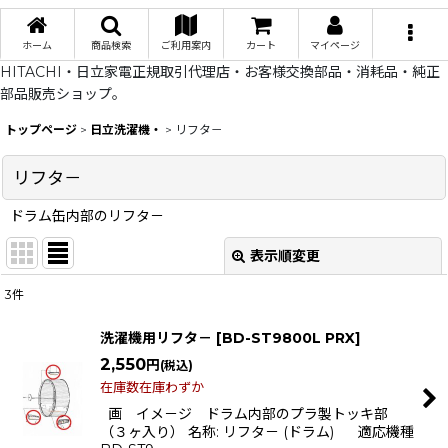
ホーム
商品検索
ご利用案内
カート
マイページ
HITACHI・日立家電正規取引代理店・お客様交換部品・消耗品・純正
部品販売ショップ。
トップページ
>
日立洗濯機・
>
リフタ－
リフタ－
ドラム缶内部のリフタ－
表示順変更
閉じる
3
件
表示数
:
洗濯機用リフタ－
[
BD-ST9800L PRX
]
在庫あり
2,550
円
(税込)
在庫数在庫わずか
並び順
:
画 イメ－ジ ドラム内部のプラ製トッキ部
（３ヶ入り） 名称: リフタ－ (ドラム) 適応機種