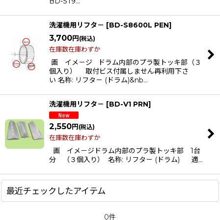
BD-ST9…
絞り込む
洗濯機用リフタ－
[
BD-S8600L PEN
]
3,700
円
(税込)
在庫数在庫わずか
画 イメ－ジ ドラム内部のプラ製トッキ部（３
個入り） 取付ビス付属しません再利用下さ
い 名称: リフタ－ (ドラム)&nb…
洗濯機用リフタ－
[
BD-V1 PRN
]
2,550
円
(税込)
在庫数在庫わずか
画 イメ－ジドラム内部のプラ製トッキ部 1台
分 （３個入り） 名称: リフタ－ (ドラム) 適…
最近チェックしたアイテム
0件