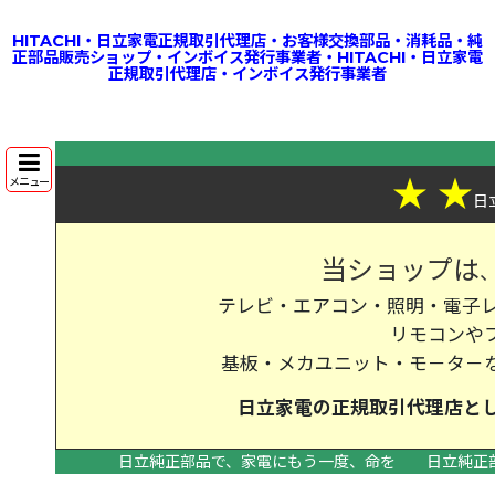
HITACHI・日立家電正規取引代理店・お客様交換部品・消耗品・純
正部品販売ショップ・インボイス発行事業者・HITACHI・日立家電
正規取引代理店・インボイス発行事業者
★
★
メニュー
日
当ショップは
テレビ・エアコン・照明・電子レ
リモコンや
基板・メカユニット・モ－タ－
日立家電の
正規取引代理店
と
日立純正部品で、家電にもう一度、命を
日立純正
>