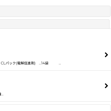
閉じる
Lパック(電解促進剤) …14袋 …
機…