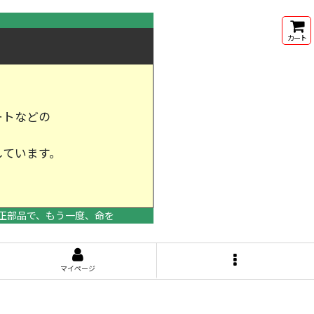
カート
ートなどの
しています。
けします。
正部品で、もう一度、命を
マイページ