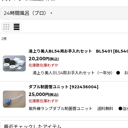
24時間風呂（ブロ）・
2
件
サブカテゴリ
:
湯上り美人BL54用お手入れセット BL5401
[
BL54
20,200
円
(税込)
表示数
:
在庫数在庫わずか
湯上り美人BL54用お手入れセット（一年分） ●
在庫あり
並び順
:
ダブル制菌管ユニット
[
922436004
]
25,000
円
(税込)
在庫数在庫わずか
紫外線ランプダブル制菌管ユニット 送料無料 ●浴水の
最近チェックしたアイテム