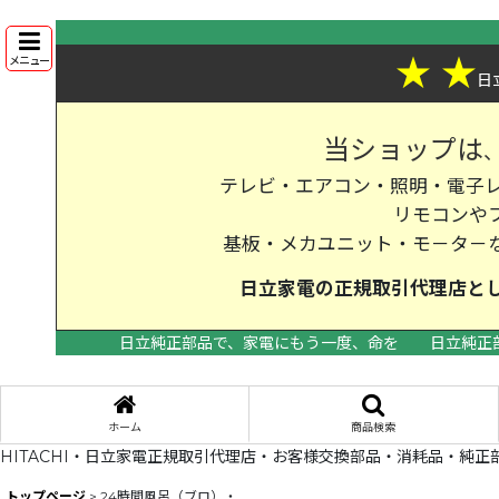
★
★
メニュー
日
当ショップは
テレビ・エアコン・照明・電子レ
リモコンや
基板・メカユニット・モ－タ－
日立家電の
正規取引代理店
と
日立純正部品で、家電にもう一度、命を
日立純正
ホーム
商品検索
HITACHI・日立家電正規取引代理店・お客様交換部品・消耗品・純正
トップページ
>
24時間風呂（ブロ）・