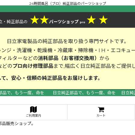
24時間風呂（ブロ）純正部品のパーツショップ
★
★
★
★
立・純正部品
パーツショップ
の
pro
、
日立家電製品の純正部品を取り扱う専門サイトです。
ンジ・洗濯機・乾燥機・冷蔵庫・掃除機・I H・エコキュ
フィルターなどの
消耗部品（お客様交換用）
から
などの
プロ向け修理部品
まで,幅広く日立純正部品をご提供
して、安心・信頼の純正部品をお届
部品で、もう一度、命を 日立純正部品で、もう一度、命を 日立純
>
ご利用案内
カート
部品販売ショップ。