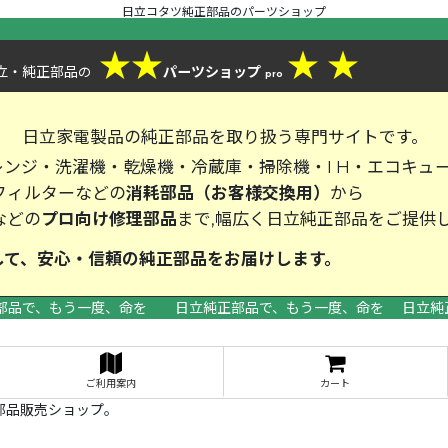
日立コタツ純正部品のパーツショップ
★
★
★
★
立・純正部品
パーツショップ
の
pro
、
日立家電製品の純正部品を取り扱う専門サイトです。
ンジ・洗濯機・乾燥機・冷蔵庫・掃除機・I H・エコキュ
フィルターなどの
消耗部品（お客様交換用）
から
などの
プロ向け修理部品
まで,幅広く日立純正部品をご提供
して、安心・信頼の純正部品をお届
部品で、もう一度、命を 日立純正部品で、もう一度、命を 日立純
>
ご利用案内
カート
部品販売ショップ。