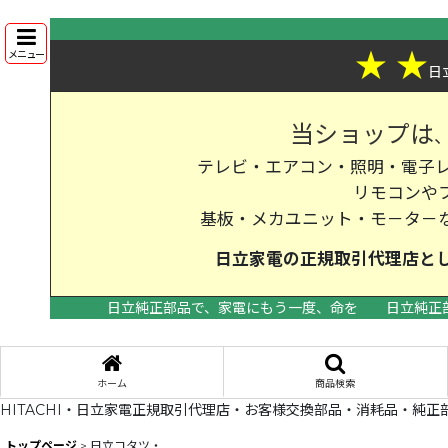
★
★
メニュー
日
当ショップは
テレビ・エアコン・照明・電子レ
リモコンや
基板・メカユニット・モ－タ－
日立家電の
正規取引代理店
と
日立純正部品で、家電にもう一度、命を
日立純正
ホーム
商品検索
HITACHI・日立家電正規取引代理店・お客様交換部品・消耗品・純正
トップページ
>
日立コタツ・