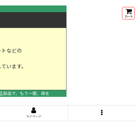
カート
ートなどの
しています。
けします。
正部品で、もう一度、命を
マイページ