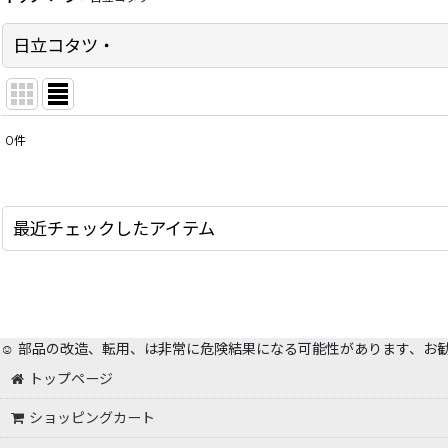
日立コタツ・
0
件
サブカテゴリ
:
表示数
:
最近チェックしたアイテム
在庫あり
並び順
:
☺️ 部品の改造、転用、は非常に危険結果になる可能性があります、お
トップページ
ショッピングカート