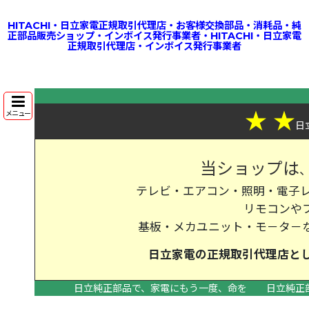
HITACHI・日立家電正規取引代理店・お客様交換部品・消耗品・純
正部品販売ショップ・インボイス発行事業者・HITACHI・日立家電
正規取引代理店・インボイス発行事業者
★
★
メニュー
日
当ショップは
テレビ・エアコン・照明・電子レ
リモコンや
基板・メカユニット・モ－タ－
日立家電の
正規取引代理店
と
日立純正部品で、家電にもう一度、命を
日立純正
>