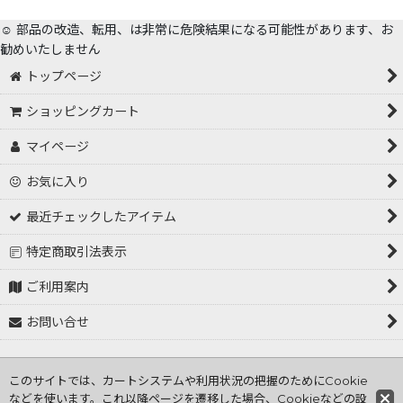
☺️ 部品の改造、転用、は非常に危険結果になる可能性があります、お
勧めいたしません
トップページ
ショッピングカート
マイページ
お気に入り
最近チェックしたアイテム
特定商取引法表示
ご利用案内
お問い合せ
Copyright (C) 2001～2026 tokorozawa hasiden .All Rights
このサイトでは、カートシステムや利用状況の把握のためにCookie
Reserved
などを使います。これ以降ページを遷移した場合、Cookieなどの設