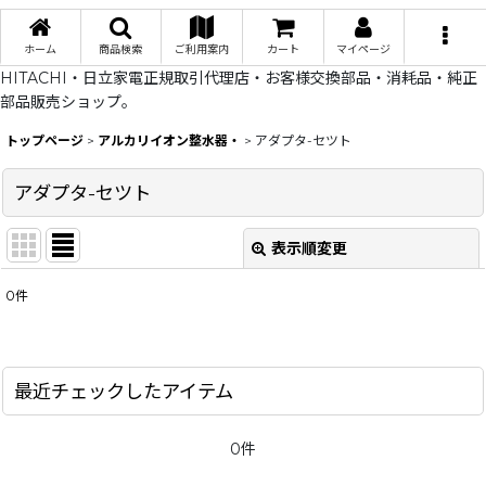
ホーム
商品検索
ご利用案内
カート
マイページ
HITACHI・日立家電正規取引代理店・お客様交換部品・消耗品・純正
部品販売ショップ。
トップページ
>
アルカリイオン整水器・
>
アダプタ-セツト
アダプタ-セツト
表示順変更
閉じる
0
件
表示数
:
在庫あり
最近チェックしたアイテム
並び順
:
0件
絞り込む