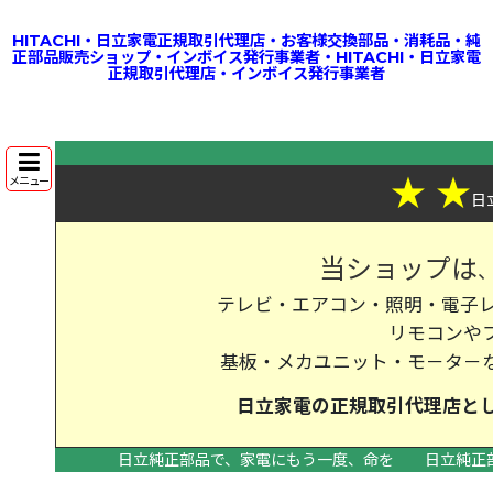
HITACHI・日立家電正規取引代理店・お客様交換部品・消耗品・純
正部品販売ショップ・インボイス発行事業者・HITACHI・日立家電
正規取引代理店・インボイス発行事業者
★
★
メニュー
日
当ショップは
テレビ・エアコン・照明・電子レ
リモコンや
基板・メカユニット・モ－タ－
日立家電の
正規取引代理店
と
日立純正部品で、家電にもう一度、命を
日立純正
>