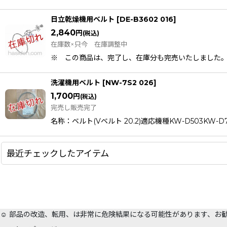
日立乾燥機用ベルト
[
DE-B3602 016
]
2,840
円
(税込)
在庫数×只今 在庫調整中
※ この商品は、完了し、在庫分も完売いたしました。部品名称：ベ
洗濯機用ベルト
[
NW-7S2 026
]
1,700
円
(税込)
完売し販売完了
名称：ベルト(Vベルト 20.2)適応機種KW-D503KW-D70
最近チェックしたアイテム
☺️ 部品の改造、転用、は非常に危険結果になる可能性があります、お