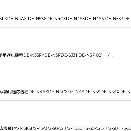
E-N4AX DE-N5S6DE-N4CXDE-N4S3DE-N4S6 DE-N5S3DE-
種DE-N35FYDE-N3FDE-SJ31 DE-N3F 021 デ…
応機種DE-N4AXDE-N4CXDE-N4SDE-N5SDE-N5AXDE-N5
T45K5PS-45APS-50AS PS-TB50PS-50ASE4PS-50TPS-50