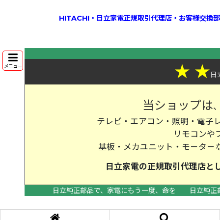
HITACHI・日立家電正規取引代理店・お客様交
★
★
メニュー
日
当ショップは
テレビ・エアコン・照明・電子レ
リモコンや
基板・メカユニット・モ－タ－
日立家電の
正規取引代理店
と
日立純正部品で、家電にもう一度、命を
日立純正