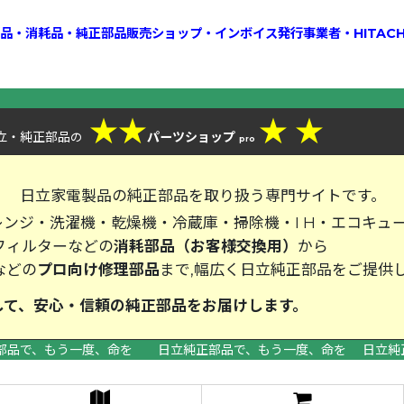
換部品・消耗品・純正部品販売ショップ・インボイス発行事業者・HITAC
★
★
★
★
立・純正部品
パーツショップ
の
pro
、
日立家電製品の純正部品を取り扱う専門サイトです。
ンジ・洗濯機・乾燥機・冷蔵庫・掃除機・I H・エコキュ
フィルターなどの
消耗部品（お客様交換用）
から
などの
プロ向け修理部品
まで,幅広く日立純正部品をご提供
して、安心・信頼の純正部品をお届
部品で、もう一度、命を 日立純正部品で、もう一度、命を 日立純
>