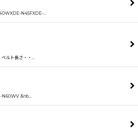
WXDE-N45FXDE-…
ルト長さ・・…
N60WV &nb…