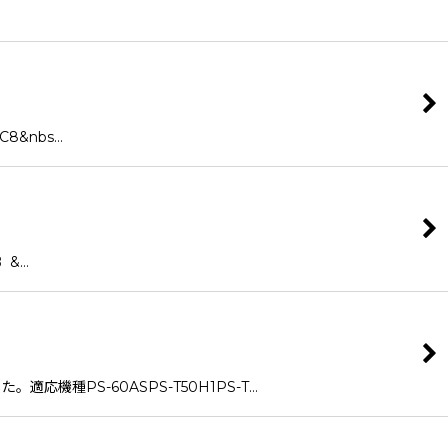
8&nbs…
 &…
応機種PS-60ASPS-T50H1PS-T…