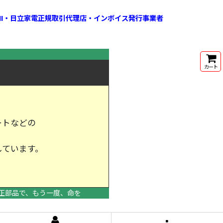
HI・日立家電正規取引代理店・インボイス発行事業者
カート
ートなどの
しています。
けします。
正部品で、もう一度、命を