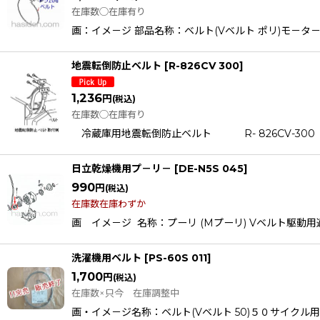
在庫数◯在庫有り
画：イメ－ジ 部品名称：ベルト(Vベルト ポリ)モ－タ－ ドラ
地震転倒防止ベルト
[
R-826CV 300
]
1,236
円
(税込)
在庫数◯在庫有り
冷蔵庫用地震転倒防止ベルト R- 826C
日立乾燥機用プ－リ－
[
DE-N5S 045
]
990
円
(税込)
在庫数在庫わずか
画 イメ－ジ 名称：プーリ (Mプーリ) Vベルト駆動用適応機種
洗濯機用ベルト
[
PS-60S 011
]
1,700
円
(税込)
在庫数×只今 在庫調整中
画・イメ－ジ名称：ベルト(Vベルト 50)５０サイクル用適応