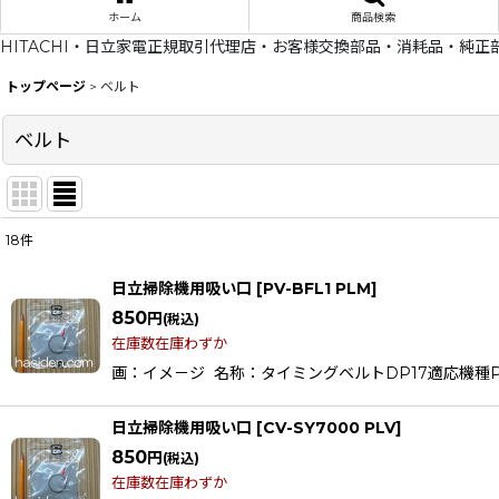
ホーム
商品検索
HITACHI・日立家電正規取引代理店・お客様交換部品・消耗品・純正
トップページ
>
ベルト
ベルト
18
件
表示数
:
日立掃除機用吸い口
[
PV-BFL1 PLM
]
在庫あり
850
円
(税込)
在庫数在庫わずか
並び順
:
画：イメ－ジ 名称：タイミングベルトDP17適応機種PV-BFL1C
日立掃除機用吸い口
[
CV-SY7000 PLV
]
850
円
(税込)
在庫数在庫わずか