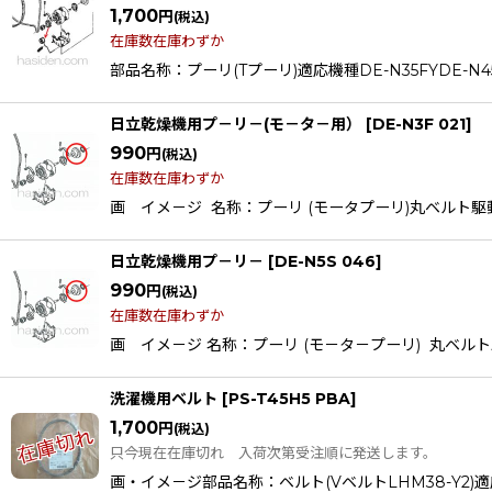
1,700
円
(税込)
在庫数在庫わずか
部品名称：プーリ(Tプーリ)適応機種DE-N35FYDE-N45FXD
日立乾燥機用プ－リ－(モ－タ－用）
[
DE-N3F 021
]
990
円
(税込)
在庫数在庫わずか
画 イメ－ジ 名称：プーリ (モータプーリ)丸ベルト駆動用適応機
日立乾燥機用プ－リ－
[
DE-N5S 046
]
990
円
(税込)
在庫数在庫わずか
画 イメ－ジ 名称：プーリ (モ－タ－プーリ) 丸ベルト駆動用適
洗濯機用ベルト
[
PS-T45H5 PBA
]
1,700
円
(税込)
只今現在在庫切れ 入荷次第受注順に発送します。
画・イメ－ジ部品名称：ベルト(VベルトLHM38-Y2)適応機種PA-