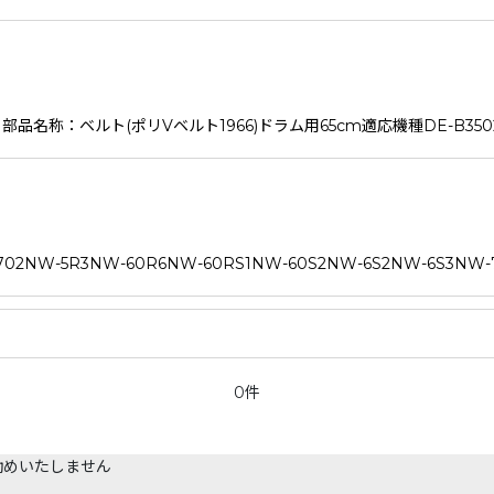
ルト(ポリVベルト1966)ドラム用65cm適応機種DE-B3502DE-B35
2NW-5R3NW-60R6NW-60RS1NW-60S2NW-6S2NW-6S3NW-
0件
勧めいたしません