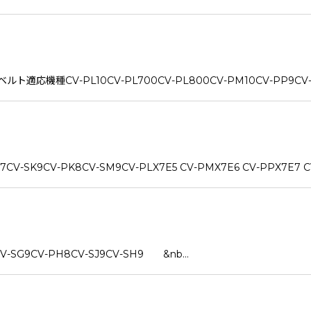
種CV-PL10CV-PL700CV-PL800CV-PM10CV-PP9CV-PP1
SK9CV-PK8CV-SM9CV-PLX7E5 CV-PMX7E6 CV-PPX7E7 C
-SG9CV-PH8CV-SJ9CV-SH9 &nb…