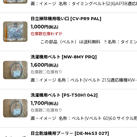
画：イメ－ジ 名称：タイミングベルト52(6)AP38適応機種CV
日立掃除機用吸い口
[
CV-PR9 PAL
]
1,000
円
(税込)
在庫数在庫わずか
この部品（ベルト）は送料無料 !! 名称：タイミングベルト(D
洗濯機用ベルト
[
NW-8MY PRQ
]
1,600
円
(税込)
在庫数◯在庫有り
画：イメ－ジ 名称：ベルト(Vベルト 21.5)適応機種KW-7S
洗濯機用ベルト
[
PS-T50H1 042
]
1,700
円
(税込)
在庫数◯在庫有り
画・イメ－ジ 名称：ベルト(Vベルト 60)6０サイクル用
日立乾燥機用プ－リ－
[
DE-N4S3 027
]