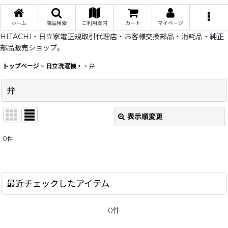
ホーム
商品検索
ご利用案内
カート
マイページ
HITACHI・日立家電正規取引代理店・お客様交換部品・消耗品・純正
部品販売ショップ。
トップページ
>
日立洗濯機・
>
弁
弁
表示順変更
閉じる
0
件
表示数
:
在庫あり
最近チェックしたアイテム
並び順
:
0件
絞り込む