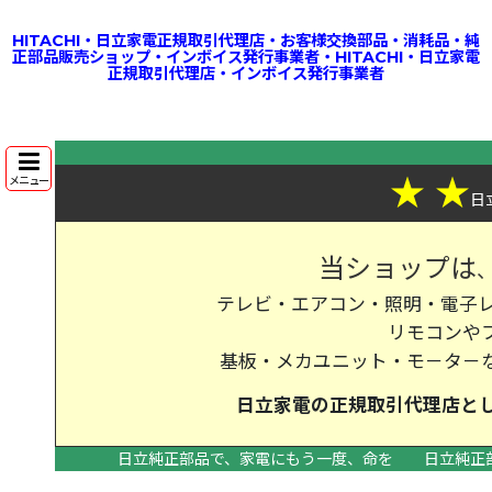
HITACHI・日立家電正規取引代理店・お客様交換部品・消耗品・純
正部品販売ショップ・インボイス発行事業者・HITACHI・日立家電
正規取引代理店・インボイス発行事業者
★
★
メニュー
日
当ショップは
テレビ・エアコン・照明・電子レ
リモコンや
基板・メカユニット・モ－タ－
日立家電の
正規取引代理店
と
日立純正部品で、家電にもう一度、命を
日立純正
>