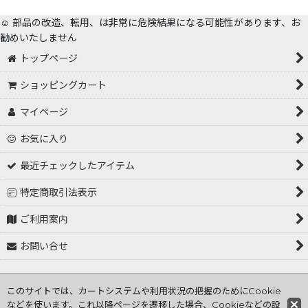
☺️ 部品の改造、転用、は非常に危険結果になる可能性があります、お
勧めいたしません
トップページ
ショッピングカート
マイページ
お気に入り
最近チェックしたアイテム
特定商取引法表示
ご利用案内
お問い合せ
Copyright (C) 2001～2026 tokorozawa hasiden .All Rights
このサイトでは、カートシステムや利用状況の把握のためにCookie
Reserved
などを使います。これ以降ページを遷移した場合、Cookieなどの設