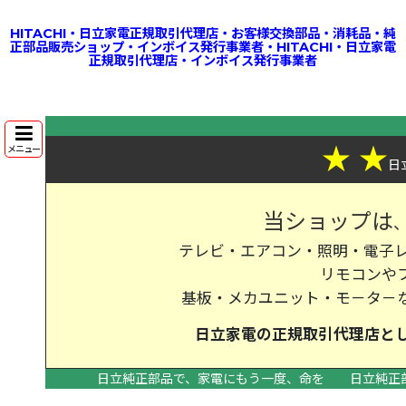
HITACHI・日立家電正規取引代理店・お客様交換部品・消耗品・純
正部品販売ショップ・インボイス発行事業者・HITACHI・日立家電
正規取引代理店・インボイス発行事業者
★
★
メニュー
日
当ショップは
テレビ・エアコン・照明・電子レ
リモコンや
基板・メカユニット・モ－タ－
日立家電の
正規取引代理店
と
日立純正部品で、家電にもう一度、命を
日立純正
>