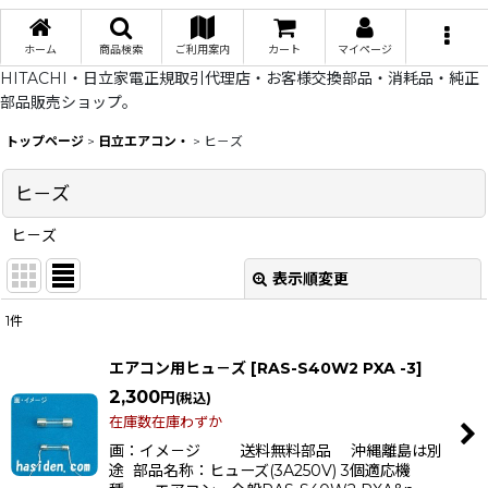
ホーム
商品検索
ご利用案内
カート
マイページ
HITACHI・日立家電正規取引代理店・お客様交換部品・消耗品・純正
部品販売ショップ。
トップページ
>
日立エアコン・
>
ヒ－ズ
ヒ－ズ
ヒ－ズ
表示順変更
閉じる
1
件
表示数
:
エアコン用ヒュ－ズ
[
RAS-S40W2 PXA -3
]
在庫あり
2,300
円
(税込)
在庫数在庫わずか
並び順
:
画：イメ－ジ 送料無料部品 沖縄離島は別
途 部品名称：ヒューズ(3A250V) 3個適応機