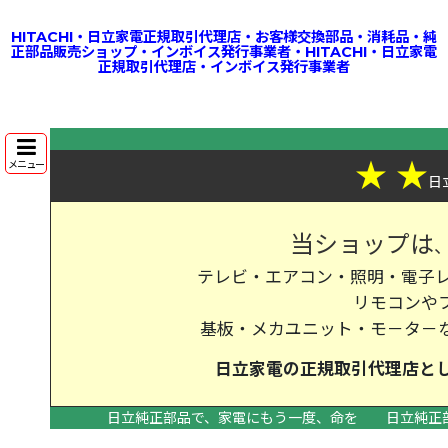
HITACHI・日立家電正規取引代理店・お客様交換部品・消耗品・純
正部品販売ショップ・インボイス発行事業者・HITACHI・日立家電
正規取引代理店・インボイス発行事業者
★
★
メニュー
日
当ショップは
テレビ・エアコン・照明・電子レ
リモコンや
基板・メカユニット・モ－タ－
日立家電の
正規取引代理店
と
日立純正部品で、家電にもう一度、命を
日立純正
>