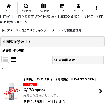
ホーム
商品検索
ご利用案内
カート
マイページ
HITACHI・日立家電正規取引代理店・お客様交換部品・消耗品・純正
部品販売ショップ。
トップページ
>
日立ＩＨクッキングヒーター・
>
剥離剤(修理用）
剥離剤(修理用）
剥離剤(修理用)
表示順変更
閉じる
1
件
表示数
:
剥離剤 ハクリザイ (修理用)
[
HT-A9TS JRN
]
在庫あり
6,178
円
(税込)
並び順
:
完売し販売完了しました。
名称：剥離剤HT-A9TS JRN